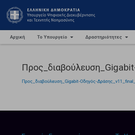
Αρχική
Το Υπουργείο
Δραστηριότητες
Προς_διαβούλευση_Gigabit-
Προς_διαβούλευση_Gigabit-Οδηγός-Δράσης_v11_final