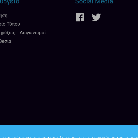
υργείο
Social Media
κηση
είο Τύπου
ρύξεις - Διαγωνισμοί
θεσία
es επιτρέπουν μια σειρά από λειτουργίες που ενισχύουν την εμπειρ