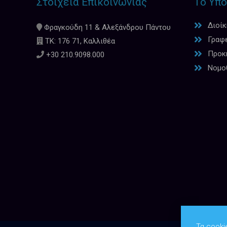
Στοιχεία Επικοινωνίας
Το Υπο
Διοί
Φραγκούδη 11 & Αλεξάνδρου Πάντου
Γραφ
ΤΚ: 176 71, Καλλιθέα
Προκη
+30 210.9098.000
Νομο
Τα cooki