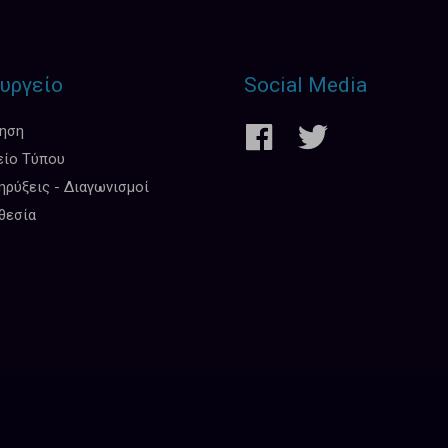
υργείο
Social Media
κηση
είο Τύπου
ρύξεις - Διαγωνισμοί
θεσία