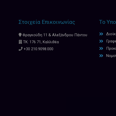
Στοιχεία Επικοινωνίας
Το Υπο
Διοί
Φραγκούδη 11 & Αλεξάνδρου Πάντου
Γραφ
ΤΚ: 176 71, Καλλιθέα
Προκη
+30 210.9098.000
Νομο