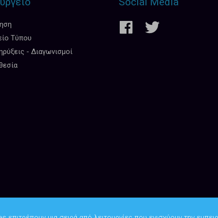
υργείο
Social Media
κηση
είο Τύπου
ρύξεις - Διαγωνισμοί
θεσία
es επιτρέπουν μια σειρά από λειτουργίες που ενισχύουν την εμπειρ