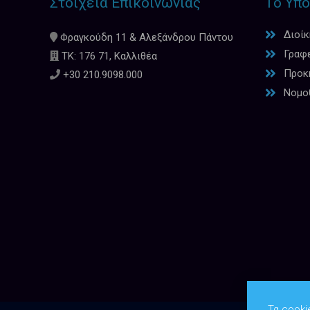
Στοιχεία Επικοινωνίας
Το Υπο
Διοί
Φραγκούδη 11 & Αλεξάνδρου Πάντου
Γραφ
ΤΚ: 176 71, Καλλιθέα
Προκη
+30 210.9098.000
Νομο
Τα cooki