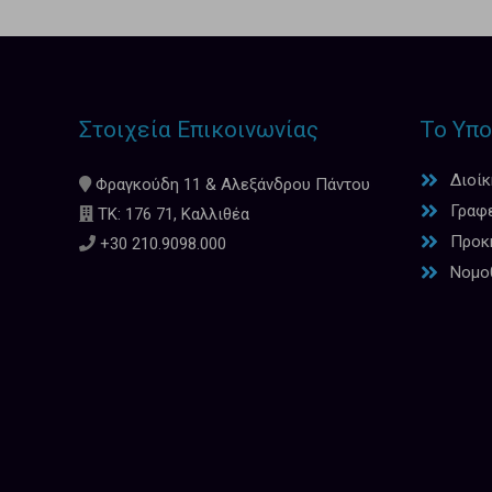
Στοιχεία Επικοινωνίας
Το Υπο
Διοί
Φραγκούδη 11 & Αλεξάνδρου Πάντου
Γραφ
ΤΚ: 176 71, Καλλιθέα
Προκη
+30 210.9098.000
Νομο