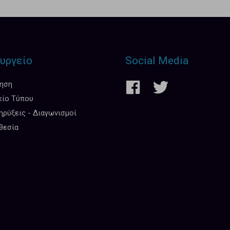
υργείο
Social Media
κηση
είο Τύπου
ρύξεις - Διαγωνισμοί
θεσία