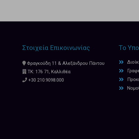
Στοιχεία Επικοινωνίας
Το Υπο
Διοί
Φραγκούδη 11 & Αλεξάνδρου Πάντου
Γραφ
ΤΚ: 176 71, Καλλιθέα
Προκη
+30 210.9098.000
Νομο