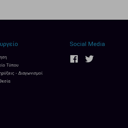
υργείο
Social Media
κηση
είο Τύπου
ρύξεις - Διαγωνισμοί
θεσία