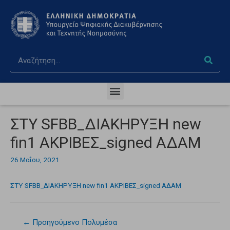
ΣΤΥ SFBB_ΔΙΑΚΗΡΥΞΗ new
fin1 ΑΚΡΙΒΕΣ_signed ΑΔΑΜ
26 Μαΐου, 2021
ΣΤΥ SFBB_ΔΙΑΚΗΡΥΞΗ new fin1 ΑΚΡΙΒΕΣ_signed ΑΔΑΜ
←
Προηγούμενο Πολυμέσα