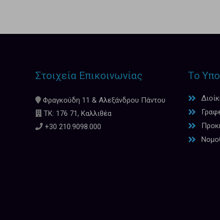
Στοιχεία Επικοινωνίας
Το Υπο
Διοί
Φραγκούδη 11 & Αλεξάνδρου Πάντου
Γραφ
ΤΚ: 176 71, Καλλιθέα
Προκη
+30 210.9098.000
Νομο