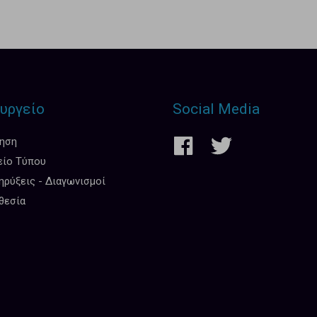
υργείο
Social Media
κηση
είο Τύπου
ρύξεις - Διαγωνισμοί
θεσία