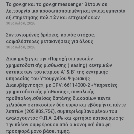
Το gov.gr και το gov.gr messenger θέτουν σε
λειτουργία μια προσωποποιημένη και ενιαία εμπειρία
εξυπηρέτησης πολιτών και επιχειρήσεων
30 Ιουλίου, 2026
Συντονισμένες δράσεις, κοινός στόχος:
ασφαλέστερες μετακινήσεις για όλους
30 Ιουλίου, 2026
Διακήρυξη για την «Παροχή υπηρεσιών
χρηματοδοτικής μίσθωσης (leasing) κεντρικών
εκτυπωτών του κτιρίου Α΄ & Β΄ της κεντρικής
υπηρεσίας του Υπουργείου Ψηφιακής
Διακυβέρνησης», με CPV: 66114000-2 «Υπηρεσίες
χρηματοδοτικής μίσθωσης», συνολικής
προϋπολογισθείσας δαπάνης διακοσίων πέντε
χιλιάδων οκτακοσίων δύο ευρώ και εβδομήντα πέντε
λεπτών (205.802,75€), συμπεριλαμβανομένου του
αναλογούντος Φ.Π.Α. 24% και κριτήριο κατακύρωσης
την πλέον συμφέρουσα από οικονομική άποψη
προσφορά μόνο βάσει τιμής.