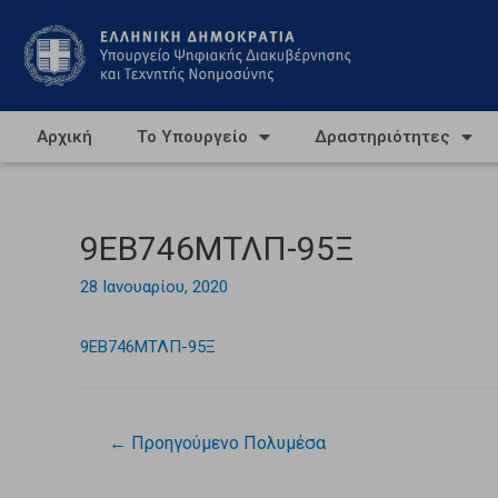
Αρχική
Το Υπουργείο
Δραστηριότητες
9ΕΒ746ΜΤΛΠ-95Ξ
28 Ιανουαρίου, 2020
9ΕΒ746ΜΤΛΠ-95Ξ
←
Προηγούμενο Πολυμέσα