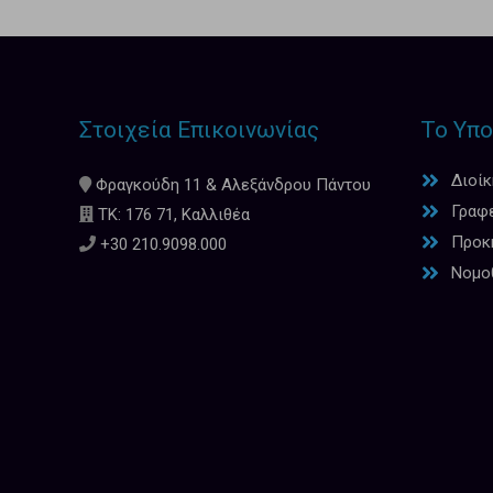
Στοιχεία Επικοινωνίας
Το Υπο
Διοί
Φραγκούδη 11 & Αλεξάνδρου Πάντου
Γραφ
ΤΚ: 176 71, Καλλιθέα
Προκη
+30 210.9098.000
Νομο