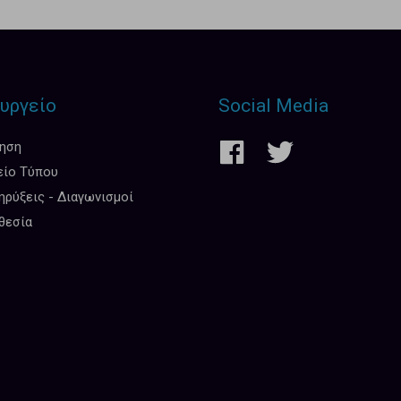
υργείο
Social Media
κηση
είο Τύπου
ρύξεις - Διαγωνισμοί
θεσία