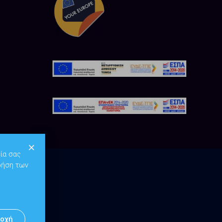
ία σας
ρήση των
οχή