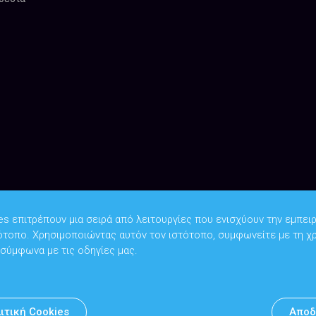
es επιτρέπουν μια σειρά από λειτουργίες που ενισχύουν την εμπειρ
ότοπο. Χρησιμοποιώντας αυτόν τον ιστότοπο, συμφωνείτε με τη χ
Copyright © 2026
Υπουργείο Ψηφιακής Διακυβέρνησης
 σύμφωνα με τις οδηγίες μας.
Υπεύθυνος DPO: Θανάσης Κοσμόπουλος | dpo@mindigital.gr
Αρχείο
ιτική Cookies
Αποδ