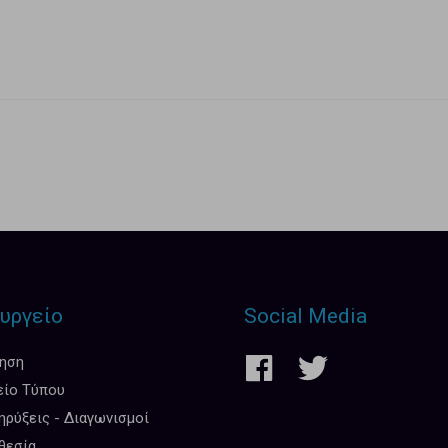
υργείο
Social Media
κηση
είο Τύπου
ρύξεις - Διαγωνισμοί
θεσία