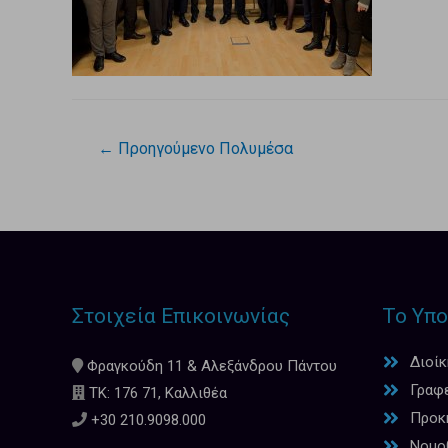
←
Προηγούμενο Πολυμέσα
Στοιχεία Επικοινωνίας
Το Υπο
Διοί
Φραγκούδη 11 & Αλεξάνδρου Πάντου
Γραφ
ΤΚ: 176 71, Καλλιθέα
Προκη
+30 210.9098.000
Νομο