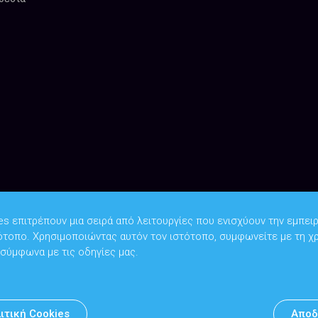
es επιτρέπουν μια σειρά από λειτουργίες που ενισχύουν την εμπειρ
ότοπο. Χρησιμοποιώντας αυτόν τον ιστότοπο, συμφωνείτε με τη χ
Copyright © 2026
Υπουργείο Ψηφιακής Διακυβέρνησης
 σύμφωνα με τις οδηγίες μας.
Υπεύθυνος DPO: Θανάσης Κοσμόπουλος | dpo@mindigital.gr
Αρχείο
ιτική Cookies
Αποδ