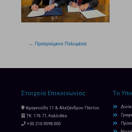
←
Προηγούμενο Πολυμέσα
Στοιχεία Επικοινωνίας
Το Υπο
Διοί
Φραγκούδη 11 & Αλεξάνδρου Πάντου
Γραφ
ΤΚ: 176 71, Καλλιθέα
Προκη
+30 210.9098.000
Νομο