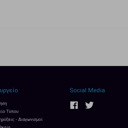
υργείο
Social Media
κηση
είο Τύπου
ρύξεις - Διαγωνισμοί
θεσία