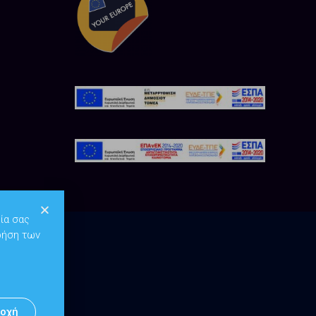
ία σας
ρήση των
οχή