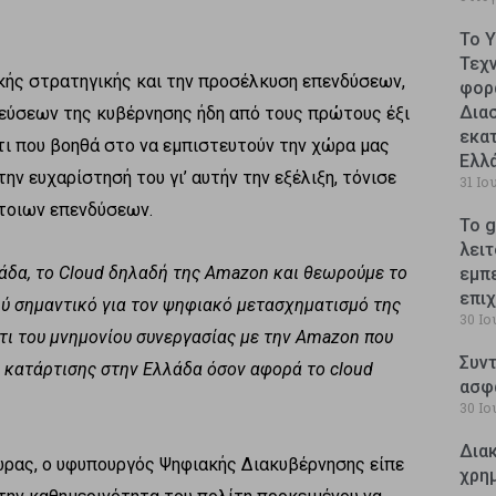
Το 
Τεχ
κής στρατηγικής και την προσέλκυση επενδύσεων,
φορ
Δια
εύσεων της κυβέρνησης ήδη από τους πρώτους έξι
εκατ
άτι που βοηθά στο να εμπιστευτούν την χώρα μας
Ελλ
ν ευχαρίστησή του γι’ αυτήν την εξέλιξη, τόνισε
31 Ιο
έτοιων επενδύσεων.
Το g
λειτ
άδα, το Cloud δηλαδή της Amazon και θεωρούμε το
εμπ
επι
λύ σημαντικό για τον ψηφιακό μετασχηματισμό της
30 Ιο
ι του μνημονίου συνεργασίας με την Amazon που
Συντ
α κατάρτισης στην Ελλάδα όσον αφορά το cloud
ασφ
30 Ιο
Δια
ώρας, ο υφυπουργός Ψηφιακής Διακυβέρνησης είπε
χρη