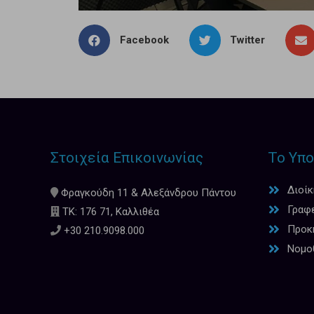
Facebook
Twitter
Στοιχεία Επικοινωνίας
Το Υπο
Διοί
Φραγκούδη 11 & Αλεξάνδρου Πάντου
Γραφ
ΤΚ: 176 71, Καλλιθέα
Προκη
+30 210.9098.000
Νομο