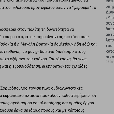
στην καθημερινότητα του πολίτη προκειμένου να
εκτυ
υπη
κράτος.
«Θέλουμε προς όφελος όλων να “φέρουμε” το
Δια
«Υπ
συν
δαπ
προσφέρει στον πολίτη τη δυνατότητα να
οκτ
ιά του με το κράτος, σημειώνοντας ωστόσο πως
λεπ
Εσθονία ή η Μεγάλη Βρετανία δουλεύουν ήδη εδώ και
του 
κατ
ατεύθυνση. Το gov.gr θα είναι διαθέσιμο στους
οικ
ρώτο εξάμηνο του χρόνου. Ταυτόχρονα, θα γίνει
27 Ιο
η και η εξουσιοδότηση, εξυπηρετώντας χιλιάδες
. Ζαριφόπουλος τόνισε πως οι διαγωνιστικές
ο ευρωπαϊκό πλαίσιο προκαλούν καθυστερήσεις.
«Η
κασίες σχεδιασμού και υλοποίησης και ομάδες έργου
οιούμε έργα με ίδιους πόρους και με κάποιους