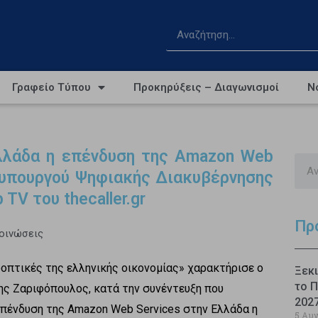
Γραφείο Τύπου
Προκηρύξεις – Διαγωνισμοί
Ν
λλάδα η επένδυση της Amazon Web
υφυπουργού Ψηφιακής Διακυβέρνησης
TV του thecaller.gr
Πρ
κοινώσεις
οπτικές της ελληνικής οικονομίας» χαρακτήρισε ο
Ξεκι
το Π
ς Ζαριφόπουλος, κατά την συνέντευξη που
202
 επένδυση της Amazon Web Services στην Ελλάδα η
5 Αυ