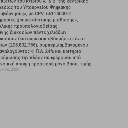
πωτών του κτιρίου Α΄ & Β΄ της κεντρικής
ρεσίας του Υπουργείου Ψηφιακής
κυβέρνησης», με CPV: 66114000-2
ηρεσίες χρηματοδοτικής μίσθωσης»,
ολικής προϋπολογισθείσας
άνης διακοσίων πέντε χιλιάδων
ακοσίων δύο ευρώ και εβδομήντα πέντε
τών (205.802,75€), συμπεριλαμβανομένου
αναλογούντος Φ.Π.Α. 24% και κριτήριο
ακύρωσης την πλέον συμφέρουσα από
ονομική άποψη προσφορά μόνο βάσει τιμής.
υλίου, 2026