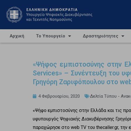
Αρχική
Το Υπουργείο
Δραστηριότητες
«Ψήφος εμπιστοσύνης στην Ε
Services» – Συνέντευξη του 
Γρηγόρη Ζαριφόπουλου στο web 
4 Φεβρουαρίου, 2020
Δελτία Τύπου - Ανα
«Ψήφο εμπιστοσύνης στην Ελλάδα και τις προ
υφυπουργός Ψηφιακής Διακυβέρνησης Γρηγόρη
παραχώρησε στο web TV του thecaller.gr, την