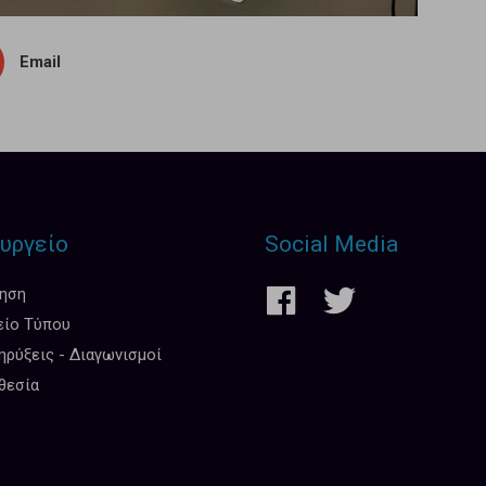
Email
υργείο
Social Media
κηση
είο Τύπου
ρύξεις - Διαγωνισμοί
θεσία