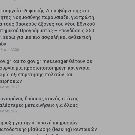
Υπουργείο Ψηφιακής Διακυβέρνησης και
νητής Νοημοσύνης παρουσιάζει για πρώτη
ά τους βασικούς άξονες του νέου Εθνικού
στημικού Προγράμματος – Επενδύσεις 350
. ευρώ για μια πιο ασφαλή και ανθεκτική
άδα
υλίου, 2026
ov.gr και το gov.gr messenger θέτουν σε
ουργία μια προσωποποιημένη και ενιαία
ειρία εξυπηρέτησης πολιτών και
χειρήσεων
υλίου, 2026
ονισμένες δράσεις, κοινός στόχος:
αλέστερες μετακινήσεις για όλους
υλίου, 2026
κήρυξη για την «Παροχή υπηρεσιών
ματοδοτικής μίσθωσης (leasing) κεντρικών