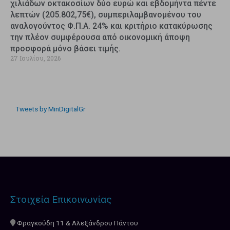
χιλιάδων οκτακοσίων δύο ευρώ και εβδομήντα πέντε
λεπτών (205.802,75€), συμπεριλαμβανομένου του
αναλογούντος Φ.Π.Α. 24% και κριτήριο κατακύρωσης
την πλέον συμφέρουσα από οικονομική άποψη
προσφορά μόνο βάσει τιμής.
27 Ιουλίου, 2026
Tweets by MinDigitalGr
Στοιχεία Επικοινωνίας
Φραγκούδη 11 & Αλεξάνδρου Πάντου