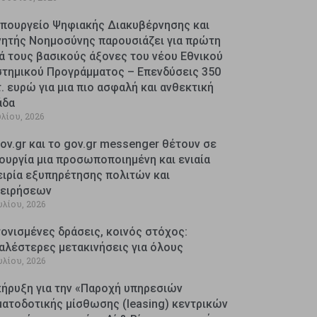
Υπουργείο Ψηφιακής Διακυβέρνησης και
νητής Νοημοσύνης παρουσιάζει για πρώτη
ά τους βασικούς άξονες του νέου Εθνικού
στημικού Προγράμματος – Επενδύσεις 350
. ευρώ για μια πιο ασφαλή και ανθεκτική
άδα
υλίου, 2026
ov.gr και το gov.gr messenger θέτουν σε
ουργία μια προσωποποιημένη και ενιαία
ειρία εξυπηρέτησης πολιτών και
χειρήσεων
υλίου, 2026
ονισμένες δράσεις, κοινός στόχος:
αλέστερες μετακινήσεις για όλους
υλίου, 2026
κήρυξη για την «Παροχή υπηρεσιών
ματοδοτικής μίσθωσης (leasing) κεντρικών