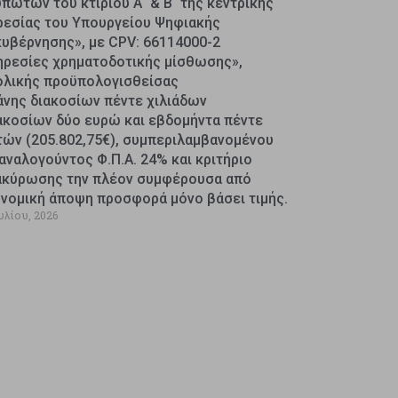
πωτών του κτιρίου Α΄ & Β΄ της κεντρικής
ρεσίας του Υπουργείου Ψηφιακής
κυβέρνησης», με CPV: 66114000-2
ηρεσίες χρηματοδοτικής μίσθωσης»,
ολικής προϋπολογισθείσας
άνης διακοσίων πέντε χιλιάδων
ακοσίων δύο ευρώ και εβδομήντα πέντε
τών (205.802,75€), συμπεριλαμβανομένου
αναλογούντος Φ.Π.Α. 24% και κριτήριο
ακύρωσης την πλέον συμφέρουσα από
ονομική άποψη προσφορά μόνο βάσει τιμής.
υλίου, 2026