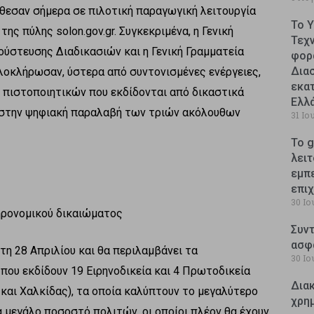
έθεσαν σήμερα σε πιλοτική παραγωγική λειτουργία
Το 
ς πύλης solon.gov.gr. Συγκεκριμένα, η Γενική
Τεχ
ύστευσης Διαδικασιών και η Γενική Γραμματεία
φορ
Δια
οκλήρωσαν, ύστερα από συντονισμένες ενέργειες,
εκατ
 πιστοποιητικών που εκδίδονται από δικαστικά
Ελλ
 στην ψηφιακή παραλαβή των τριών ακόλουθων
31 Ιο
Το g
λειτ
εμπ
επι
30 Ιο
ηρονομικού δικαιώματος
Συντ
ασφ
τη 28 Απριλίου και θα περιλαμβάνει τα
30 Ιο
ου εκδίδουν 19 Ειρηνοδικεία και 4 Πρωτοδικεία
Δια
και Χαλκίδας), τα οποία καλύπτουν το μεγαλύτερο
χρη
 μεγάλο ποσοστό πολιτών, οι οποίοι πλέον θα έχουν