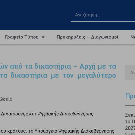
Γραφείο Τύπου
Προκηρύξεις – Διαγωνισμοί
Ν
ών από τα δικαστήρια – Αρχή με τα
τα δικαστήρια με τον μεγαλύτερο
Πρ
νώσεις
ν Δικαιοσύνης και Ψηφιακής Διακυβέρνησης
Ξεκι
το Π
202
του κράτους, το Υπουργείο Ψηφιακής Διακυβέρνησης
5 Αυ