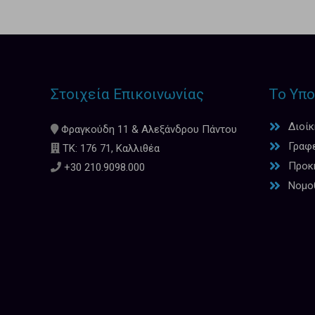
Στοιχεία Επικοινωνίας
Το Υπο
Διοί
Φραγκούδη 11 & Αλεξάνδρου Πάντου
Γραφ
ΤΚ: 176 71, Καλλιθέα
Προκη
+30 210.9098.000
Νομο