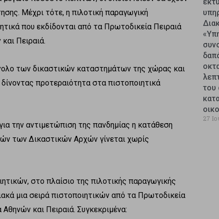
εκτυ
σης. Μέχρι τότε, η πιλοτική παραγωγική
υπη
Δια
ητικά που εκδίδονται από τα Πρωτοδικεία Πειραιά
«Υπ
 και Πειραιά.
συν
δαπ
οκτ
ύνολο των δικαστικών καταστημάτων της χώρας και
λεπ
 δίνοντας προτεραιότητα στα πιστοποιητικά
του 
κατ
οικ
27 Ιο
 για την αντιμετώπιση της πανδημίας η κατάθεση
κών των Δικαστικών Αρχών γίνεται χωρίς
τικών, στο πλαίσιο της πιλοτικής παραγωγικής
φιακά μια σειρά πιστοποιητικών από τα Πρωτοδικεία
α Αθηνών και Πειραιά. Συγκεκριμένα: