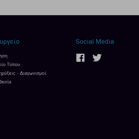
υργείο
Social Media
κηση
είο Τύπου
ρύξεις - Διαγωνισμοί
θεσία