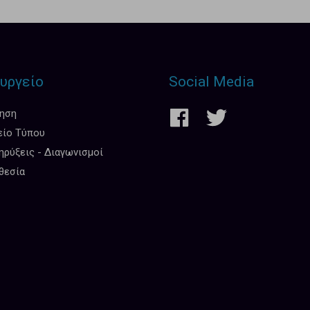
υργείο
Social Media
κηση
είο Τύπου
ρύξεις - Διαγωνισμοί
θεσία