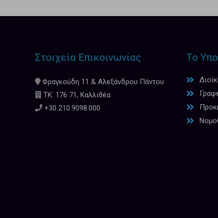
Στοιχεία Επικοινωνίας
Το Υπο
Διοί
Φραγκούδη 11 & Αλεξάνδρου Πάντου
Γραφ
ΤΚ: 176 71, Καλλιθέα
Προκη
+30 210.9098.000
Νομο