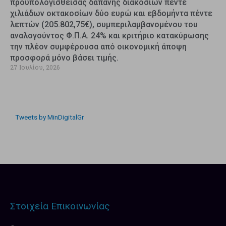
προϋπολογισθείσας δαπάνης διακοσίων πέντε
χιλιάδων οκτακοσίων δύο ευρώ και εβδομήντα πέντε
λεπτών (205.802,75€), συμπεριλαμβανομένου του
αναλογούντος Φ.Π.Α. 24% και κριτήριο κατακύρωσης
την πλέον συμφέρουσα από οικονομική άποψη
προσφορά μόνο βάσει τιμής.
27 Ιουλίου, 2026
Tweets by MinDigitalGr
Στοιχεία Επικοινωνίας