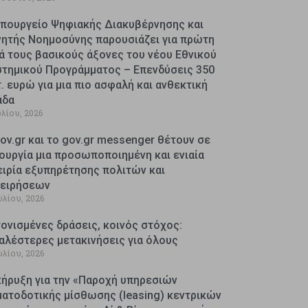
Υπουργείο Ψηφιακής Διακυβέρνησης και
νητής Νοημοσύνης παρουσιάζει για πρώτη
ά τους βασικούς άξονες του νέου Εθνικού
στημικού Προγράμματος – Επενδύσεις 350
. ευρώ για μια πιο ασφαλή και ανθεκτική
άδα
υλίου, 2026
ov.gr και το gov.gr messenger θέτουν σε
ουργία μια προσωποποιημένη και ενιαία
ειρία εξυπηρέτησης πολιτών και
χειρήσεων
υλίου, 2026
ονισμένες δράσεις, κοινός στόχος:
αλέστερες μετακινήσεις για όλους
υλίου, 2026
κήρυξη για την «Παροχή υπηρεσιών
ματοδοτικής μίσθωσης (leasing) κεντρικών