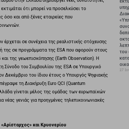
σταθμού στην Ελλάδα δημιουργεί νέες δυνατότητες
εκτυ
υπη
 εκτιμάται ότι μπορεί να προσελκύσει το
Δια
ς όσο και από ξένες εταιρείες που
«Υπ
οινωνιών.
συν
δαπ
οκτ
ν έρχεται σε συνέχεια της ρεαλιστικής στόχευσης
λεπ
οχή της σε προγράμματα της ESA που αφορούν στους
του 
κατ
και της γεωεπισκόπησης (Earth Observation). Η
οικ
η Σύνοδο του Συμβουλίου της ESA σε Υπουργικό
27 Ιο
ον Δεκέμβριο του ίδιου έτους ο Υπουργός Ψηφιακής
έγραψε τη Διακήρυξη Euro QCI (Quantum
η Ελλάδα γίνεται μέλος της ομάδας των ευρωπαϊκών
α νέας γενιάς για προηγμένες τηλεπικοινωνιακές
 «Αρίσταρχος» και Κρυονερίου