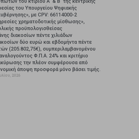
πωτών του κτιρίου Α΄ & Β΄ της κεντρικής
ρεσίας του Υπουργείου Ψηφιακής
κυβέρνησης», με CPV: 66114000-2
ηρεσίες χρηματοδοτικής μίσθωσης»,
ολικής προϋπολογισθείσας
άνης διακοσίων πέντε χιλιάδων
ακοσίων δύο ευρώ και εβδομήντα πέντε
τών (205.802,75€), συμπεριλαμβανομένου
αναλογούντος Φ.Π.Α. 24% και κριτήριο
ακύρωσης την πλέον συμφέρουσα από
ονομική άποψη προσφορά μόνο βάσει τιμής.
υλίου, 2026