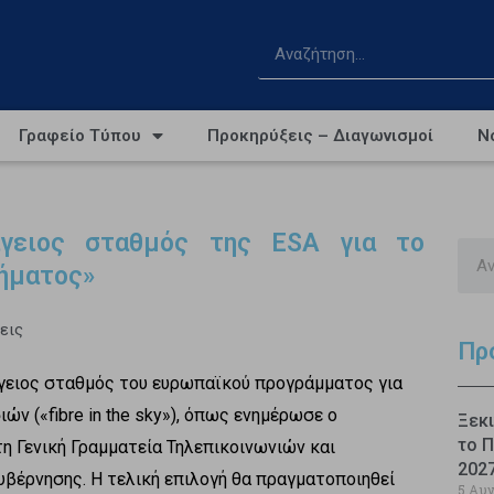
Γραφείο Τύπου
Προκηρύξεις – Διαγωνισμοί
Ν
γειος σταθμός της ESA για το
τήματος»
εις
Πρ
γειος σταθμός του ευρωπαϊκού προγράμματος για
ών («fibre in the sky»), όπως ενημέρωσε ο
Ξεκι
το Π
 Γενική Γραμματεία Τηλεπικοινωνιών και
202
βέρνησης. Η τελική επιλογή θα πραγματοποιηθεί
5 Αυ