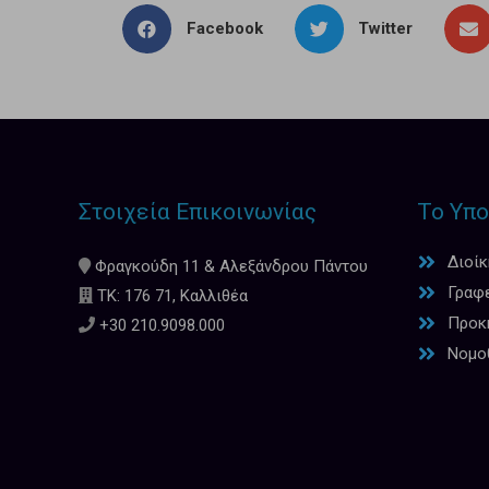
Facebook
Twitter
Στοιχεία Επικοινωνίας
Το Υπο
Διοί
Φραγκούδη 11 & Αλεξάνδρου Πάντου
Γραφ
ΤΚ: 176 71, Καλλιθέα
Προκη
+30 210.9098.000
Νομο