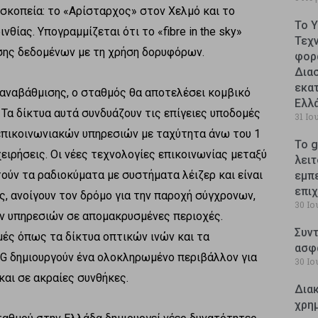
σκοπεία: το «Αρίσταρχος» στον Χελμό και το
Το 
ίας. Υπογραμμίζεται ότι το «fibre in the sky»
Τεχ
σης δεδομένων με τη χρήση δορυφόρων.
φορ
Δια
εκατ
αναβάθμισης, ο σταθμός θα αποτελέσει κομβικό
Ελλ
 Τα δίκτυα αυτά συνδυάζουν τις επίγειες υποδομές
31 Ιο
λεπικοινωνιακών υπηρεσιών με ταχύτητα άνω του 1
Το g
χειρήσεις. Οι νέες τεχνολογίες επικοινωνίας μεταξύ
λειτ
ύν τα ραδιοκύματα με συστήματα λέιζερ και είναι
εμπ
επι
ης, ανοίγουν τον δρόμο για την παροχή σύγχρονων,
30 Ιο
ν υπηρεσιών σε απομακρυσμένες περιοχές.
Συντ
μές όπως τα δίκτυα οπτικών ινών και τα
ασφ
5G δημιουργούν ένα ολοκληρωμένο περιβάλλον για
30 Ιο
αι σε ακραίες συνθήκες.
Δια
χρη