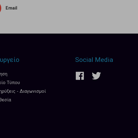
Email
υργείο
Social Media
κηση
είο Τύπου
ρύξεις - Διαγωνισμοί
θεσία