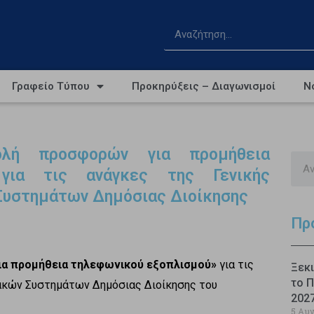
Γραφείο Τύπου
Προκηρύξεις – Διαγωνισμοί
Ν
ολή προσφορών για προμήθεια
 για τις ανάγκες της Γενικής
Συστημάτων Δημόσιας Διοίκησης
Πρ
ια προμήθεια τηλεφωνικού εξοπλισμού»
για τις
Ξεκι
το Π
ακών Συστημάτων Δημόσιας Διοίκησης του
202
5 Αυ