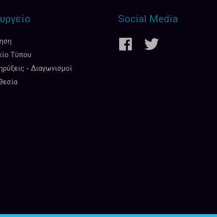
υργείο
Social Media
κηση
είο Τύπου
ρύξεις - Διαγωνισμοί
θεσία