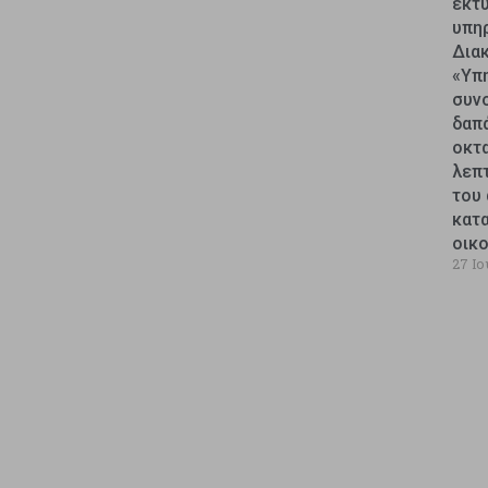
εκτυ
υπη
Δια
«Υπ
συν
δαπ
οκτ
λεπ
του 
κατ
οικ
27 Ιο