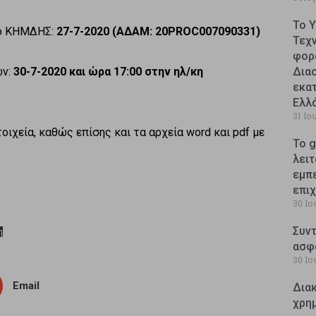
Το 
το ΚΗΜΔΗΣ:
27-7-2020 (ΑΔΑΜ: 20
PROC007090331)
Τεχ
φορ
ών:
30-7-2020 και ώρα 17:00 στην ηλ/κη
Δια
εκατ
Ελλ
31 Ιο
οιχεία, καθώς επίσης και τα αρχεία word και pdf με
Το g
λειτ
εμπ
επι
30 Ιο
Συντ
η
ασφ
30 Ιο
Email
Δια
χρη