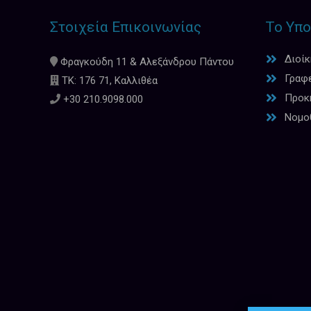
Στοιχεία Επικοινωνίας
Το Υπο
Διοί
Φραγκούδη 11 & Αλεξάνδρου Πάντου
Γραφ
ΤΚ: 176 71, Καλλιθέα
Προκη
+30 210.9098.000
Νομο