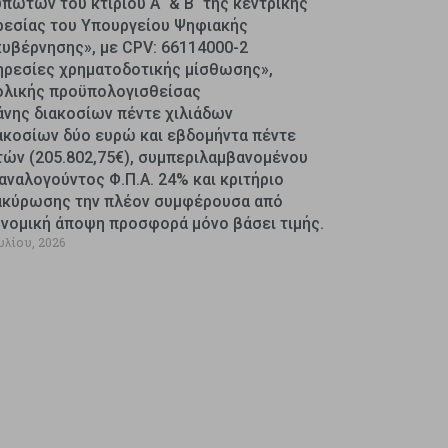
πωτών του κτιρίου Α΄ & Β΄ της κεντρικής
ρεσίας του Υπουργείου Ψηφιακής
κυβέρνησης», με CPV: 66114000-2
ηρεσίες χρηματοδοτικής μίσθωσης»,
ολικής προϋπολογισθείσας
άνης διακοσίων πέντε χιλιάδων
ακοσίων δύο ευρώ και εβδομήντα πέντε
τών (205.802,75€), συμπεριλαμβανομένου
αναλογούντος Φ.Π.Α. 24% και κριτήριο
ακύρωσης την πλέον συμφέρουσα από
ονομική άποψη προσφορά μόνο βάσει τιμής.
υλίου, 2026