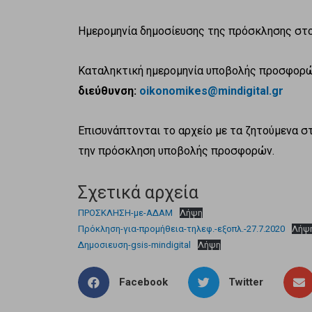
Ημερομηνία δημοσίευσης της πρόσκλησης σ
Καταληκτική ημερομηνία υποβολής προσφορ
διεύθυνση:
oikonomikes@mindigital.gr
Eπισυνάπτονται το αρχείο με τα ζητούμενα στ
την πρόσκληση υποβολής προσφορών.
Σχετικά αρχεία
ΠΡΟΣΚΛΗΣΗ-με-ΑΔΑΜ
Λήψη
Πρόκληση-για-προμήθεια-τηλεφ.-εξοπλ.-27.7.2020
Λήψ
Δημοσιευση-gsis-mindigital
Λήψη
Facebook
Twitter