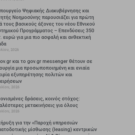
Υπουργείο Ψηφιακής Διακυβέρνησης και
νητής Νοημοσύνης παρουσιάζει για πρώτη
ά τους βασικούς άξονες του νέου Εθνικού
στημικού Προγράμματος – Επενδύσεις 350
. ευρώ για μια πιο ασφαλή και ανθεκτική
άδα
υλίου, 2026
ov.gr και το gov.gr messenger θέτουν σε
ουργία μια προσωποποιημένη και ενιαία
ειρία εξυπηρέτησης πολιτών και
χειρήσεων
υλίου, 2026
ονισμένες δράσεις, κοινός στόχος:
αλέστερες μετακινήσεις για όλους
υλίου, 2026
κήρυξη για την «Παροχή υπηρεσιών
ματοδοτικής μίσθωσης (leasing) κεντρικών