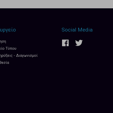
υργείο
Social Media
κηση
είο Τύπου
ρύξεις - Διαγωνισμοί
θεσία