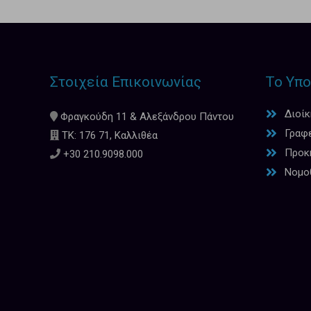
Στοιχεία Επικοινωνίας
Το Υπο
Διοί
Φραγκούδη 11 & Αλεξάνδρου Πάντου
Γραφ
ΤΚ: 176 71, Καλλιθέα
Προκη
+30 210.9098.000
Νομο