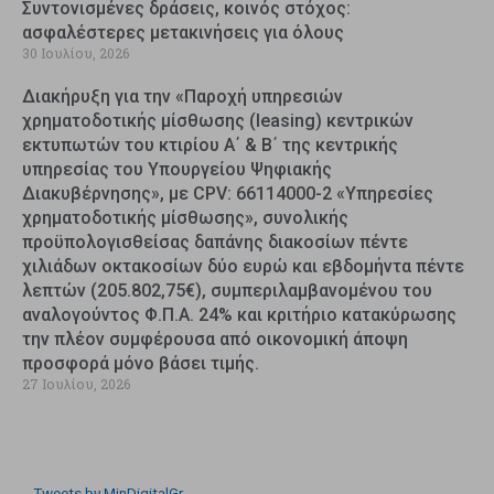
Συντονισμένες δράσεις, κοινός στόχος:
ασφαλέστερες μετακινήσεις για όλους
30 Ιουλίου, 2026
Διακήρυξη για την «Παροχή υπηρεσιών
χρηματοδοτικής μίσθωσης (leasing) κεντρικών
εκτυπωτών του κτιρίου Α΄ & Β΄ της κεντρικής
υπηρεσίας του Υπουργείου Ψηφιακής
Διακυβέρνησης», με CPV: 66114000-2 «Υπηρεσίες
χρηματοδοτικής μίσθωσης», συνολικής
προϋπολογισθείσας δαπάνης διακοσίων πέντε
χιλιάδων οκτακοσίων δύο ευρώ και εβδομήντα πέντε
λεπτών (205.802,75€), συμπεριλαμβανομένου του
αναλογούντος Φ.Π.Α. 24% και κριτήριο κατακύρωσης
την πλέον συμφέρουσα από οικονομική άποψη
προσφορά μόνο βάσει τιμής.
27 Ιουλίου, 2026
Tweets by MinDigitalGr