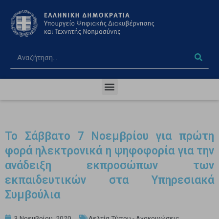
Το Σάββατο 7 Νοεμβρίου για πρώτη
φορά ηλεκτρονικά η ψηφοφορία για την
ανάδειξη εκπροσώπων των
εκπαιδευτικών στα Υπηρεσιακά
Συμβούλια
3 Νοεμβρίου, 2020
Δελτία Τύπου - Ανακοινώσεις