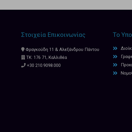
Στοιχεία Επικοινωνίας
Το Υπο
Διοί
Φραγκούδη 11 & Αλεξάνδρου Πάντου
Γραφ
ΤΚ: 176 71, Καλλιθέα
Προκη
+30 210.9098.000
Νομο