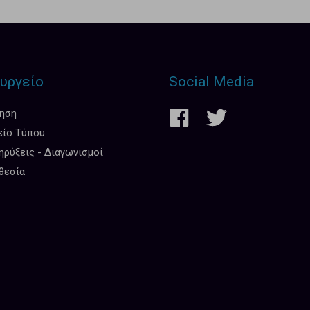
υργείο
Social Media
κηση
είο Τύπου
ρύξεις - Διαγωνισμοί
θεσία