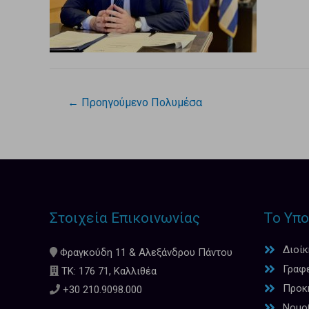
←
Προηγούμενο Πολυμέσα
Στοιχεία Επικοινωνίας
Το Υπο
Διοί
Φραγκούδη 11 & Αλεξάνδρου Πάντου
Γραφ
ΤΚ: 176 71, Καλλιθέα
Προκη
+30 210.9098.000
Νομο