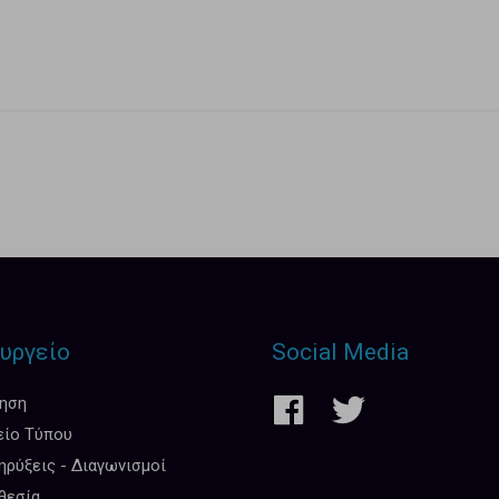
υργείο
Social Media
κηση
είο Τύπου
ρύξεις - Διαγωνισμοί
θεσία