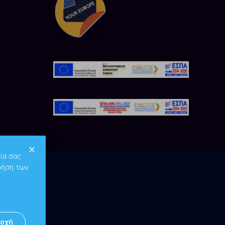
ία σας
ρήση των
οχή