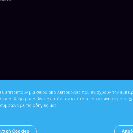
es επιτρέπουν μια σειρά από λειτουργίες που ενισχύουν την εμπειρ
ότοπο. Χρησιμοποιώντας αυτόν τον ιστότοπο, συμφωνείτε με τη χ
Copyright © 2026
Υπουργείο Ψηφιακής Διακυβέρνησης
 σύμφωνα με τις οδηγίες μας.
Υπεύθυνος DPO: Θανάσης Κοσμόπουλος | dpo@mindigital.gr
Αρχείο
ιτική Cookies
Αποδ