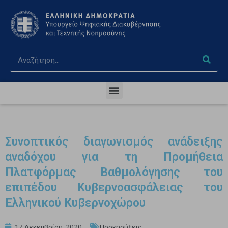
Συνοπτικός διαγωνισμός ανάδειξης
αναδόχου για τη Προμήθεια
Πλατφόρμας Βαθμολόγησης του
επιπέδου Κυβερνοασφάλειας του
Ελληνικού Κυβερνοχώρου
17 Δεκεμβρίου, 2020
Προκηρύξεις