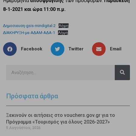
Ημερομηνία
αποσφράγισης
των προσφορών:
Παρασκευή
8-1-2021 και ώρα 11:00 π.μ.
Δημοσιευση-gsis-mindigital-2
Λήψη
ΔΙΑΚΗΡΥΞΗ-με-ΑΔΑΜ-ΑΔΑ-1
Λήψη
Facebook
Twitter
Email
Πρόσφατα άρθρα
Ξεκινούν οι αιτήσεις στο vouchers.gov.gr για το
Πρόγραμμα «Τουρισμός για όλους 2026-2027»
5 Αυγούστου, 2026