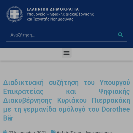
Διαδικτυακή συζήτηση του Υπουργού
Επικρατείας και Ψηφιακής
Διακυβέρνησης Κυριάκου Πιερρακάκη
με τη γερμανίδα ομόλογό του Dorothee
Bär
27 Ιανουαρίου, 2021
Δελτία Τύπου - Ανακοινώσεις