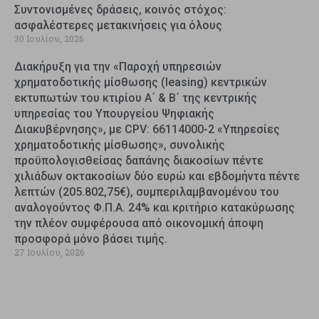
Συντονισμένες δράσεις, κοινός στόχος:
ασφαλέστερες μετακινήσεις για όλους
30 Ιουλίου, 2026
Διακήρυξη για την «Παροχή υπηρεσιών
χρηματοδοτικής μίσθωσης (leasing) κεντρικών
εκτυπωτών του κτιρίου Α΄ & Β΄ της κεντρικής
υπηρεσίας του Υπουργείου Ψηφιακής
Διακυβέρνησης», με CPV: 66114000-2 «Υπηρεσίες
χρηματοδοτικής μίσθωσης», συνολικής
προϋπολογισθείσας δαπάνης διακοσίων πέντε
χιλιάδων οκτακοσίων δύο ευρώ και εβδομήντα πέντε
λεπτών (205.802,75€), συμπεριλαμβανομένου του
αναλογούντος Φ.Π.Α. 24% και κριτήριο κατακύρωσης
την πλέον συμφέρουσα από οικονομική άποψη
προσφορά μόνο βάσει τιμής.
27 Ιουλίου, 2026