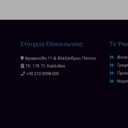
Στοιχεία Επικοινωνίας
Το Υπο
Διοί
Φραγκούδη 11 & Αλεξάνδρου Πάντου
Γραφ
ΤΚ: 176 71, Καλλιθέα
Προκη
+30 210.9098.000
Νομο