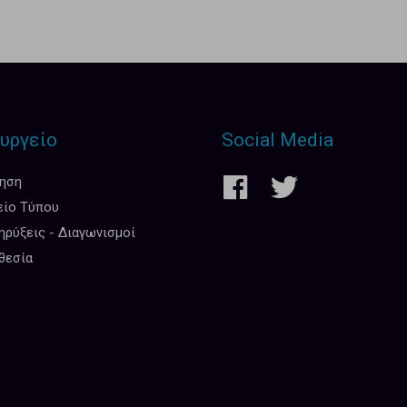
υργείο
Social Media
κηση
είο Τύπου
ρύξεις - Διαγωνισμοί
θεσία