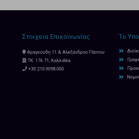
Στοιχεία Επικοινωνίας
Το Υπο
Διοί
Φραγκούδη 11 & Αλεξάνδρου Πάντου
Γραφ
ΤΚ: 176 71, Καλλιθέα
Προκη
+30 210.9098.000
Νομο