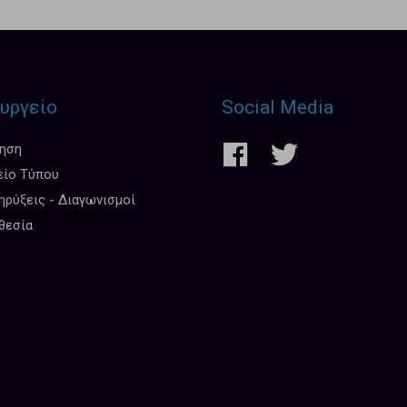
υργείο
Social Media
κηση
είο Τύπου
ρύξεις - Διαγωνισμοί
θεσία