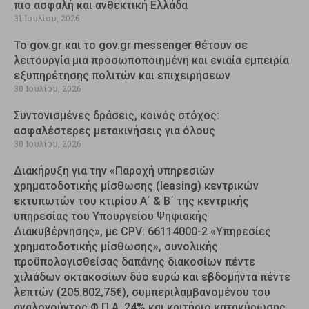
πιο ασφαλή και ανθεκτική Ελλάδα
31 Ιουλίου, 2026
Το gov.gr και το gov.gr messenger θέτουν σε
λειτουργία μια προσωποποιημένη και ενιαία εμπειρία
εξυπηρέτησης πολιτών και επιχειρήσεων
30 Ιουλίου, 2026
Συντονισμένες δράσεις, κοινός στόχος:
ασφαλέστερες μετακινήσεις για όλους
30 Ιουλίου, 2026
Διακήρυξη για την «Παροχή υπηρεσιών
χρηματοδοτικής μίσθωσης (leasing) κεντρικών
εκτυπωτών του κτιρίου Α΄ & Β΄ της κεντρικής
υπηρεσίας του Υπουργείου Ψηφιακής
Διακυβέρνησης», με CPV: 66114000-2 «Υπηρεσίες
χρηματοδοτικής μίσθωσης», συνολικής
προϋπολογισθείσας δαπάνης διακοσίων πέντε
χιλιάδων οκτακοσίων δύο ευρώ και εβδομήντα πέντε
λεπτών (205.802,75€), συμπεριλαμβανομένου του
αναλογούντος Φ.Π.Α. 24% και κριτήριο κατακύρωσης