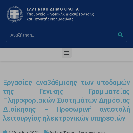
Εργασίες αναβάθμισης των υποδομών
της Γενικής Γραμματείας
Πληροφοριακών Συστημάτων Δημόσιας
Διοίκησης – Προσωρινή αναστολή
λειτουργίας ηλεκτρονικών υπηρεσιών
1 Μαρτίου, 2021
Δελτία Τύπου - Ανακοινώσεις