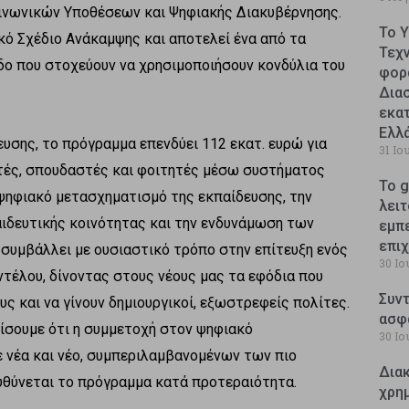
οινωνικών Υποθέσεων και Ψηφιακής Διακυβέρνησης.
Το 
κό Σχέδιο Ανάκαμψης και αποτελεί ένα από τα
Τεχ
ο που στοχεύουν να χρησιμοποιήσουν κονδύλια του
φορ
Δια
εκατ
Ελλ
σης, το πρόγραμμα επενδύει 112 εκατ. ευρώ για
31 Ιο
ητές, σπουδαστές και φοιτητές μέσω συστήματος
Το g
 ψηφιακό μετασχηματισμό της εκπαίδευσης, την
λειτ
ιδευτικής κοινότητας και την ενδυνάμωση των
εμπ
επι
συμβάλλει με ουσιαστικό τρόπο στην επίτευξη ενός
30 Ιο
τέλου, δίνοντας στους νέους μας τα εφόδια που
Συντ
υς και να γίνουν δημιουργικοί, εξωστρεφείς πολίτες.
ασφ
ίσουμε ότι η συμμετοχή στον ψηφιακό
30 Ιο
 νέα και νέο, συμπεριλαμβανομένων των πιο
Δια
υθύνεται το πρόγραμμα κατά προτεραιότητα.
χρη