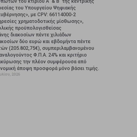
πωτών του κτιρίου Α΄ & Β΄ της κεντρικής
ρεσίας του Υπουργείου Ψηφιακής
κυβέρνησης», με CPV: 66114000-2
ηρεσίες χρηματοδοτικής μίσθωσης»,
ολικής προϋπολογισθείσας
άνης διακοσίων πέντε χιλιάδων
ακοσίων δύο ευρώ και εβδομήντα πέντε
τών (205.802,75€), συμπεριλαμβανομένου
αναλογούντος Φ.Π.Α. 24% και κριτήριο
ακύρωσης την πλέον συμφέρουσα από
ονομική άποψη προσφορά μόνο βάσει τιμής.
υλίου, 2026