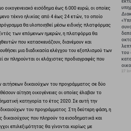
εκτυ
υπη
αμο οικογενειακό εισόδημα έως 6.000 ευρώ, οι οποίες
Δια
ενο τέκνο ηλικίας από 4 έως 24 ετών, το οποίο
«Υπ
 πρόγραμμα θα υλοποιηθεί μέσω ειδικής πλατφόρμας
συν
δαπ
 Εντός των επόμενων ημερών, η πλατφόρμα θα
οκτ
ηθευτών που κατασκευάζουν, διανέμουν και
λεπ
υθήσει μια διαδικασία ελέγχου του εξοπλισμού των
του 
ί αν πληρούνται οι ελάχιστες προδιαγραφές που
κατ
οικ
.
27 Ιο
ων αιτήσεων δικαιούχων του προγράμματος σε δύο
θέσουν αίτηση οικογένειες οι οποίες έλαβαν το
ηματική κατηγορία το έτος 2020. Σε αυτή την
 δικαιούχων του προγράμματος. Στη δεύτερη φάση, η
ς δικαιούχους που πληρούν τα εισοδηματικά και
γχοι επιλεξιμότητας θα γίνονται κυρίως με