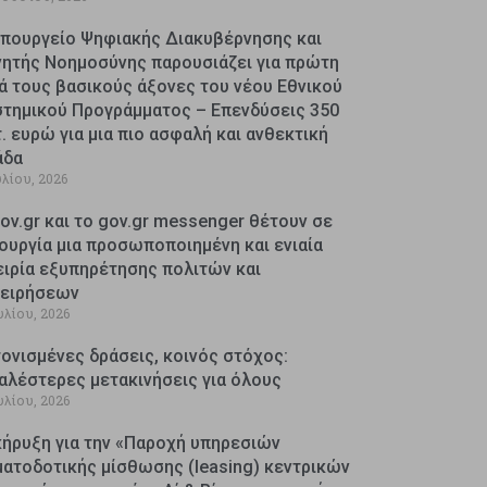
Υπουργείο Ψηφιακής Διακυβέρνησης και
νητής Νοημοσύνης παρουσιάζει για πρώτη
ά τους βασικούς άξονες του νέου Εθνικού
στημικού Προγράμματος – Επενδύσεις 350
. ευρώ για μια πιο ασφαλή και ανθεκτική
άδα
υλίου, 2026
ov.gr και το gov.gr messenger θέτουν σε
ουργία μια προσωποποιημένη και ενιαία
ειρία εξυπηρέτησης πολιτών και
χειρήσεων
υλίου, 2026
ονισμένες δράσεις, κοινός στόχος:
αλέστερες μετακινήσεις για όλους
υλίου, 2026
κήρυξη για την «Παροχή υπηρεσιών
ματοδοτικής μίσθωσης (leasing) κεντρικών