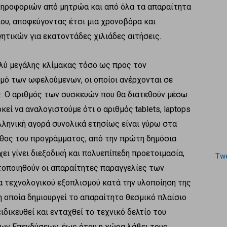
ληροφοριών από μητρώα και από όλα τα απαραίτητα
υ, αποφεύγοντας έτσι μια χρονοβόρα και
ητικών για εκατοντάδες χιλιάδες αιτήσεις.
ολύ μεγάλης κλίμακας τόσο ως προς τον
μό των ωφελούμενων, οι οποίοι ανέρχονται σε
υς. Ο αριθμός των συσκευών που θα διατεθούν μέσω
κεί να αναλογιστούμε ότι ο αριθμός tablets, laptops
λληνική αγορά συνολικά ετησίως είναι γύρω στα
εθος του προγράμματος, από την πρώτη δημόσια
ι γίνει διεξοδική και πολυεπίπεδη προετοιμασία,
Twe
τοποιηθούν οι απαραίτητες παραγγελίες των
α τεχνολογικού εξοπλισμού κατά την υλοποίηση της
 η οποία δημιουργεί το απαραίτητο θεσμικό πλαίσιο
ιδικευθεί και ενταχθεί το τεχνικό δελτίο του
ων Επενδύσεων, έως ότου η χώρα λάβει τους