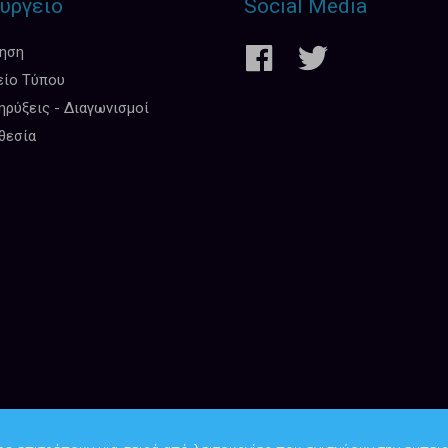
υργείο
Social Media
κηση
είο Τύπου
ρύξεις - Διαγωνισμοί
θεσία