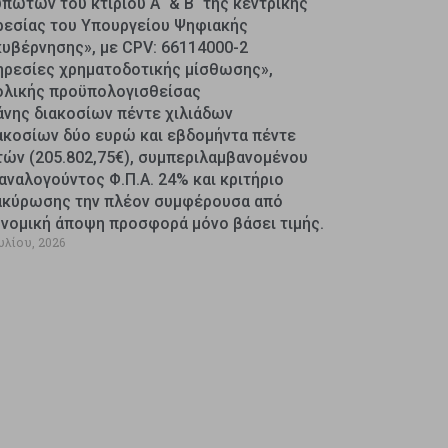
πωτών του κτιρίου Α΄ & Β΄ της κεντρικής
ρεσίας του Υπουργείου Ψηφιακής
κυβέρνησης», με CPV: 66114000-2
ηρεσίες χρηματοδοτικής μίσθωσης»,
ολικής προϋπολογισθείσας
άνης διακοσίων πέντε χιλιάδων
ακοσίων δύο ευρώ και εβδομήντα πέντε
τών (205.802,75€), συμπεριλαμβανομένου
αναλογούντος Φ.Π.Α. 24% και κριτήριο
ακύρωσης την πλέον συμφέρουσα από
ονομική άποψη προσφορά μόνο βάσει τιμής.
υλίου, 2026