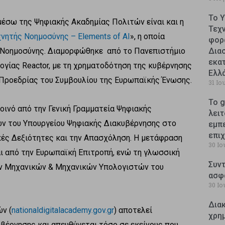
Το 
 μέσω της Ψηφιακής Ακαδημίας Πολιτών είναι και η
Τεχ
χνητής Νοημοσύνης – Elements of AI
», η οποία
φορ
ς Νοημοσύνης. Διαμορφώθηκε από το Πανεπιστήμιο
Δια
εκατ
λογίας Reactor, με τη χρηματοδότηση της κυβέρνησης
Ελλ
 Προεδρίας του Συμβουλίου της Ευρωπαϊκής Ένωσης.
31 Ιο
Το g
κοινό από την Γενική Γραμματεία Ψηφιακής
λειτ
ν του Υπουργείου Ψηφιακής Διακυβέρνησης στο
εμπ
επι
ακές Δεξιότητες και την Απασχόληση. Η μετάφραση
30 Ιο
ι από την Ευρωπαϊκή Επιτροπή, ενώ τη γλωσσική
Συντ
ων Μηχανικών & Μηχανικών Υπολογιστών του
ασφ
30 Ιο
Δια
ν (
nationaldigitalacademy.gov.gr
) αποτελεί
χρη
βέρνησης και απευθύνεται τόσο σε εκείνους που