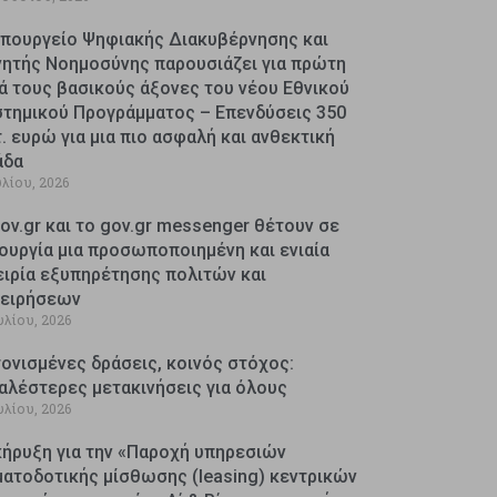
Υπουργείο Ψηφιακής Διακυβέρνησης και
νητής Νοημοσύνης παρουσιάζει για πρώτη
ά τους βασικούς άξονες του νέου Εθνικού
στημικού Προγράμματος – Επενδύσεις 350
. ευρώ για μια πιο ασφαλή και ανθεκτική
άδα
υλίου, 2026
ov.gr και το gov.gr messenger θέτουν σε
ουργία μια προσωποποιημένη και ενιαία
ειρία εξυπηρέτησης πολιτών και
χειρήσεων
υλίου, 2026
ονισμένες δράσεις, κοινός στόχος:
αλέστερες μετακινήσεις για όλους
υλίου, 2026
κήρυξη για την «Παροχή υπηρεσιών
ματοδοτικής μίσθωσης (leasing) κεντρικών