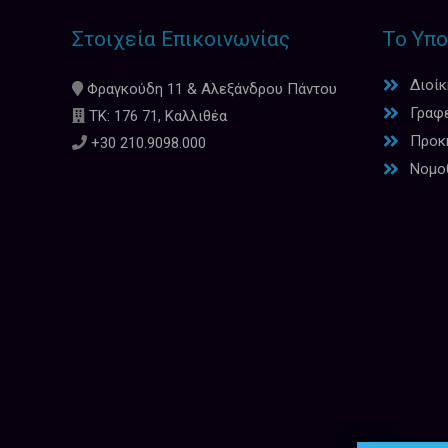
Στοιχεία Επικοινωνίας
Το Υπο
Διοί
Φραγκούδη 11 & Αλεξάνδρου Πάντου
Γραφ
ΤΚ: 176 71, Καλλιθέα
Προκη
+30 210.9098.000
Νομο