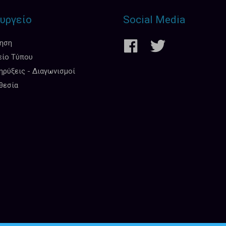
υργείο
Social Media
κηση
είο Τύπου
ρύξεις - Διαγωνισμοί
θεσία