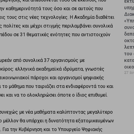
εκτυ
υπη
ην καθημερινότητά τους όσο και σε αυτούς που
Δια
ς τους στις νέες τεχνολογίες. Η Ακαδημία διαθέτει
«Υπ
ς πολίτες και μέχρι στιγμής περιλαμβάνει συνολικά
συν
δαπ
πέδου σε 31 θεματικές ενότητες που αντιστοιχούν
οκτ
λεπ
του 
ωρεάν από συνολικά 37 οργανισμούς με
κατ
οικ
κύρος: ελληνικά ακαδημαϊκά ιδρύματα, γνωστές
27 Ιο
επικοινωνιακοί πάροχοι και οργανισμοί ψηφιακής
ι το μάθημα που ταιριάζει στα ενδιαφέροντά του και
ι και να το ολοκληρώσει όποτε ο ίδιος επιθυμεί.
 συνεχώς με νέα μαθήματα καλύπτοντας μεγαλύτερο
ο μέλλον θα υπάρχει η δυνατότητα εξατομικευμένων
 Για την Κυβέρνηση και το Υπουργείο Ψηφιακής