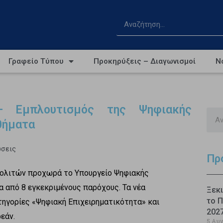
Γραφείο Τύπου
Προκηρύξεις – Διαγωνισμοί
Ν
.gr – Εμπλουτισμός της Ψηφιακής
θήματα
ώσεις
Πρ
Πολιτών προχωρά το Υπουργείο Ψηφιακής
 από 8 εγκεκριμένους παρόχους. Τα νέα
Ξεκι
το Π
ηγορίες «Ψηφιακή Επιχειρηματικότητα» και
202
εάν.
5 Αυ