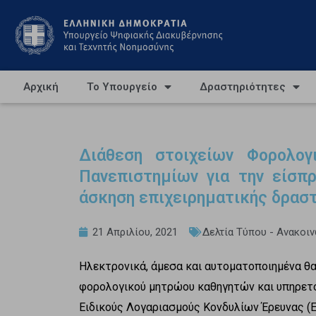
Αρχική
Το Υπουργείο
Δραστηριότητες
Διάθεση στοιχείων Φορολο
Πανεπιστημίων για την είσπ
άσκηση επιχειρηματικής δρασ
21 Απριλίου, 2021
Δελτία Τύπου - Ανακοι
Ηλεκτρονικά, άμεσα και αυτοματοποιημένα θα
φορολογικού μητρώου καθηγητών και υπηρε
Ειδικούς Λογαριασμούς Κονδυλίων Έρευνας (Ε