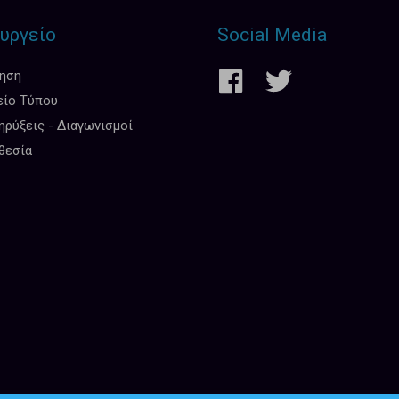
υργείο
Social Media
κηση
είο Τύπου
ρύξεις - Διαγωνισμοί
θεσία