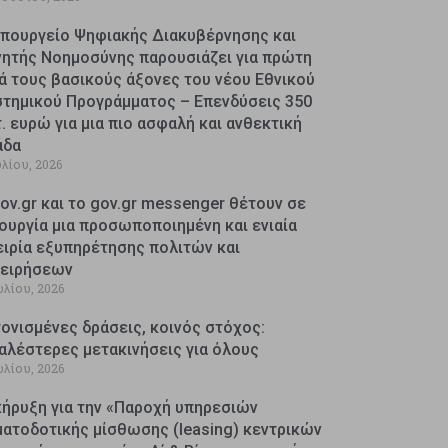
Υπουργείο Ψηφιακής Διακυβέρνησης και
νητής Νοημοσύνης παρουσιάζει για πρώτη
ά τους βασικούς άξονες του νέου Εθνικού
στημικού Προγράμματος – Επενδύσεις 350
. ευρώ για μια πιο ασφαλή και ανθεκτική
άδα
υλίου, 2026
ov.gr και το gov.gr messenger θέτουν σε
ουργία μια προσωποποιημένη και ενιαία
ειρία εξυπηρέτησης πολιτών και
χειρήσεων
υλίου, 2026
ονισμένες δράσεις, κοινός στόχος:
αλέστερες μετακινήσεις για όλους
υλίου, 2026
κήρυξη για την «Παροχή υπηρεσιών
ματοδοτικής μίσθωσης (leasing) κεντρικών