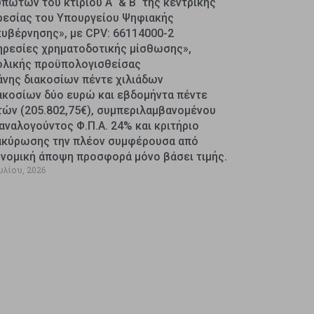
πωτών του κτιρίου Α΄ & Β΄ της κεντρικής
ρεσίας του Υπουργείου Ψηφιακής
κυβέρνησης», με CPV: 66114000-2
ηρεσίες χρηματοδοτικής μίσθωσης»,
ολικής προϋπολογισθείσας
άνης διακοσίων πέντε χιλιάδων
ακοσίων δύο ευρώ και εβδομήντα πέντε
τών (205.802,75€), συμπεριλαμβανομένου
αναλογούντος Φ.Π.Α. 24% και κριτήριο
ακύρωσης την πλέον συμφέρουσα από
ονομική άποψη προσφορά μόνο βάσει τιμής.
υλίου, 2026