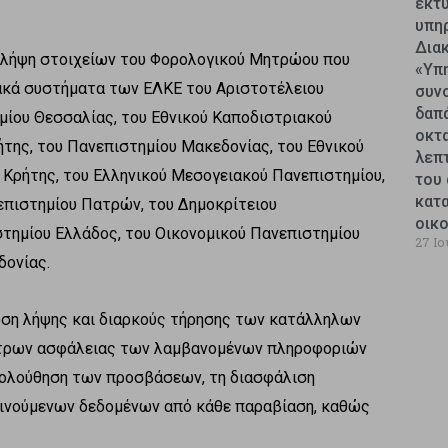
εκτυ
υπη
Δια
η λήψη στοιχείων του Φορολογικού Μητρώου που
«Υπ
ιακά συστήματα των ΕΛΚΕ του Αριστοτέλειου
συν
δαπ
μίου Θεσσαλίας, του Εθνικού Καποδιστριακού
οκτ
της, του Πανεπιστημίου Μακεδονίας, του Εθνικού
λεπ
 Κρήτης, του Ελληνικού Μεσογειακού Πανεπιστημίου,
του 
κατ
επιστημίου Πατρών, του Δημοκρίτειου
οικ
τημίου Ελλάδος, του Οικονομικού Πανεπιστημίου
27 Ιο
δονίας.
έωση λήψης και διαρκούς τήρησης των κατάλληλων
έτρων ασφάλειας των λαμβανομένων πληροφοριών
ακολούθηση των προσβάσεων, τη διασφάλιση
κινούμενων δεδομένων από κάθε παραβίαση, καθώς