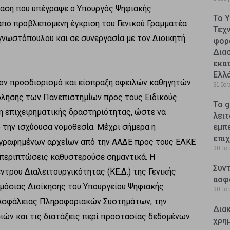
αση που υπέγραψε ο Υπουργός Ψηφιακής
Το 
από προβλεπόμενη έγκριση του Γενικού Γραμματέα
Τεχ
ωστόπουλου και σε συνεργασία με τον Διοικητή
φορ
Δια
εκατ
Ελλ
τον προσδιορισμό και είσπραξη οφειλών καθηγητών
31 Ιο
λησης των Πανεπιστημίων προς τους Ειδικούς
Το g
 επιχειρηματικής δραστηριότητας, ώστε να
λειτ
την ισχύουσα νομοθεσία. Μέχρι σήμερα η
εμπ
επι
ογραφημένων αρχείων από την ΑΑΔΕ προς τους ΕΛΚΕ
30 Ιο
ς περιπτώσεις καθυστερούσε σημαντικά. Η
Συντ
ντρου Διαλειτουργικότητας (ΚΕ.Δ.) της Γενικής
ασφ
όσιας Διοίκησης του Υπουργείου Ψηφιακής
30 Ιο
 Ασφάλειας Πληροφοριακών Συστημάτων, την
Δια
ιών και τις διατάξεις περί προστασίας δεδομένων
χρη