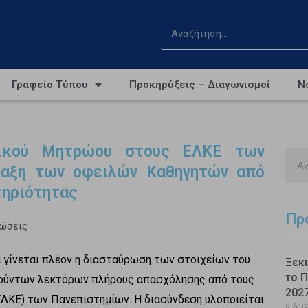
Γραφείο Τύπου
Προκηρύξεις – Διαγωνισμοί
Ν
γικού Μητρώου στους ΕΛΚΕ των
ραξη των οφειλών Καθηγητών από
τηριότητας
Πρ
νώσεις
 γίνεται πλέον η διασταύρωση των στοιχείων του
Ξεκι
το Π
τούντων λεκτόρων πλήρους απασχόλησης από τους
202
ΛΚΕ) των Πανεπιστημίων. Η διασύνδεση υλοποιείται
5 Αυ