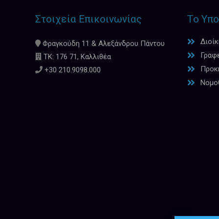
Στοιχεία Επικοινωνίας
Το Υπο
Διοί
Φραγκούδη 11 & Αλεξάνδρου Πάντου
Γραφ
ΤΚ: 176 71, Καλλιθέα
Προκη
+30 210.9098.000
Νομο