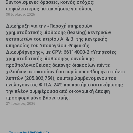
Συντονισμένες δράσεις, κοινός στόχος:
ασφαλέστερες μετακινήσεις για όλους
30 Ιουλίου, 2026
Διακήρυξη για την «Παροχή υπηρεσιών
χρηματοδοτικής μίσθωσης (leasing) κεντρικών
εκτυπωτών του κτιρίου Α΄ & Β΄ της κεντρικής
υπηρεσίας του Υπουργείου Ψηφιακής
Διακυβέρνησης», με CPV: 66114000-2 «Υπηρεσίες
χρηματοδοτικής μίσθωσης», συνολικής
προϋπολογισθείσας δαπάνης διακοσίων πέντε
χιλιάδων οκτακοσίων δύο ευρώ και εβδομήντα πέντε
λεπτών (205.802,75€), συμπεριλαμβανομένου του
αναλογούντος Φ.Π.Α. 24% και κριτήριο κατακύρωσης
την πλέον συμφέρουσα από οικονομική άποψη
προσφορά μόνο βάσει τιμής.
27 Ιουλίου, 2026
Tweets by MinDigitalGr