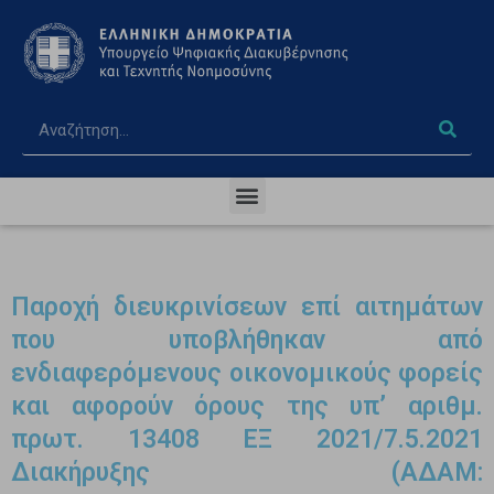
Παροχή διευκρινίσεων επί αιτημάτων
που υποβλήθηκαν από
ενδιαφερόμενους οικονομικούς φορείς
και αφορούν όρους της υπ’ αριθμ.
πρωτ. 13408 ΕΞ 2021/7.5.2021
Διακήρυξης (ΑΔΑΜ: