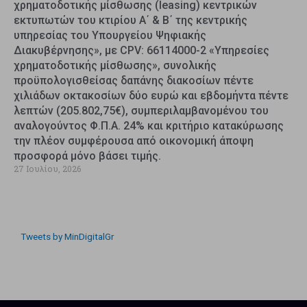
χρηματοδοτικής μίσθωσης (leasing) κεντρικών
εκτυπωτών του κτιρίου Α΄ & Β΄ της κεντρικής
υπηρεσίας του Υπουργείου Ψηφιακής
Διακυβέρνησης», με CPV: 66114000-2 «Υπηρεσίες
χρηματοδοτικής μίσθωσης», συνολικής
προϋπολογισθείσας δαπάνης διακοσίων πέντε
χιλιάδων οκτακοσίων δύο ευρώ και εβδομήντα πέντε
λεπτών (205.802,75€), συμπεριλαμβανομένου του
αναλογούντος Φ.Π.Α. 24% και κριτήριο κατακύρωσης
την πλέον συμφέρουσα από οικονομική άποψη
προσφορά μόνο βάσει τιμής.
27 Ιουλίου, 2026
Tweets by MinDigitalGr