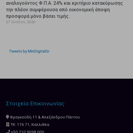
αναλογούντος Φ.Π.Α. 24% και κριτήριο κατακύρωσης
την πλέον συμφέρουσα από οικονομική άποψη
προσφορά μόνο βάσει τιμής.
27 Ιουλίου, 2026
Tweets by MinDigitalGr
Στοιχεία Επικοινωνίας
Φραγκούδη 11 & Αλεξάνδρου Πάντου
ΤΚ: 176 71, Καλλιθέα
+30 210.9098.000