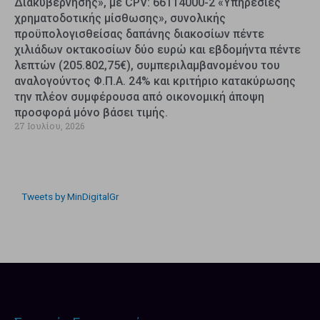
Διακυβέρνησης», με CPV: 66114000-2 «Υπηρεσίες
χρηματοδοτικής μίσθωσης», συνολικής
προϋπολογισθείσας δαπάνης διακοσίων πέντε
χιλιάδων οκτακοσίων δύο ευρώ και εβδομήντα πέντε
λεπτών (205.802,75€), συμπεριλαμβανομένου του
αναλογούντος Φ.Π.Α. 24% και κριτήριο κατακύρωσης
την πλέον συμφέρουσα από οικονομική άποψη
προσφορά μόνο βάσει τιμής.
27 Ιουλίου, 2026
Tweets by MinDigitalGr