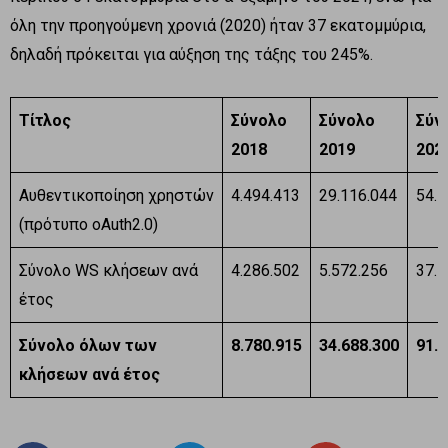
όλη την προηγούμενη χρονιά (2020) ήταν 37 εκατομμύρια,
δηλαδή πρόκειται για αύξηση της τάξης του 245%.
Τίτλος
Σύνολο
Σύνολο
Σύν
2018
2019
202
Αυθεντικοποίηση χρηστών
4.494.413
29.116.044
54.1
(πρότυπο oAuth2.0)
Σύνολο WS κλήσεων ανά
4.286.502
5.572.256
37.5
έτος
Σύνολο όλων των
8.780.915
34.688.300
91.6
κλήσεων ανά έτος