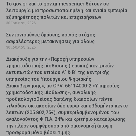
Το gov.gr και το gov.gr messenger θέτουν σε
λειτουργία μια προσωποποιημένη και ενιαία εμπειρία
εξυπηρέτησης πολιτών και επιχειρήσεων
30 Ιουλίου, 2026
Συντονισμένες δράσεις, κοινός στόχος:
ασφαλέστερες μετακινήσεις για όλους
30 Ιουλίου, 2026
Διακήρυξη για την «Παροχή υπηρεσιών
χρηματοδοτικής μίσθωσης (leasing) κεντρικών
εκτυπωτών του κτιρίου Α΄ & Β΄ της κεντρικής
υπηρεσίας του Υπουργείου Ψηφιακής
Διακυβέρνησης», με CPV: 66114000-2 «Υπηρεσίες
χρηματοδοτικής μίσθωσης», συνολικής
προϋπολογισθείσας δαπάνης διακοσίων πέντε
χιλιάδων οκτακοσίων δύο ευρώ και εβδομήντα πέντε
λεπτών (205.802,75€), συμπεριλαμβανομένου του
αναλογούντος Φ.Π.Α. 24% και κριτήριο κατακύρωσης
την πλέον συμφέρουσα από οικονομική άποψη
προσφορά μόνο βάσει τιμής.