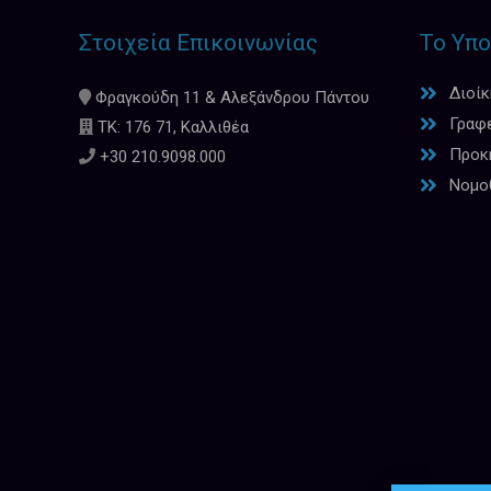
Στοιχεία Επικοινωνίας
Το Υπο
Διοί
Φραγκούδη 11 & Αλεξάνδρου Πάντου
Γραφ
ΤΚ: 176 71, Καλλιθέα
Προκη
+30 210.9098.000
Νομο