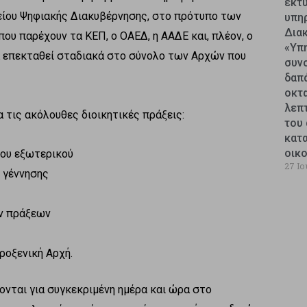
εκτυ
ίου Ψηφιακής Διακυβέρνησης, στο πρότυπο των
υπη
Δια
υ παρέχουν τα ΚΕΠ, ο ΟΑΕΔ, η ΑΑΔΕ και, πλέον, ο
«Υπ
α επεκταθεί σταδιακά στο σύνολο των Αρχών που
συν
δαπ
οκτ
λεπ
 τις ακόλουθες διοικητικές πράξεις:
του 
κατ
οικ
κου εξωτερικού
27 Ιο
 γέννησης
ν πράξεων
οξενική Αρχή.
ονται για συγκεκριμένη ημέρα και ώρα στο