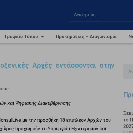
Γραφείο Τύπου
Προκηρύξεις – Διαγωνισμοί
Ν
ροξενικές Αρχές εντάσσονται στην
σεις
Πρ
κών και Ψηφιακής Διακυβέρνησης
Ξεκι
το Π
onsulLive με την προσθήκη 18 επιπλέον Αρχών του
202
7 χώρες προχωρούν τα Υπουργεία Εξωτερικών και
5 Αυ