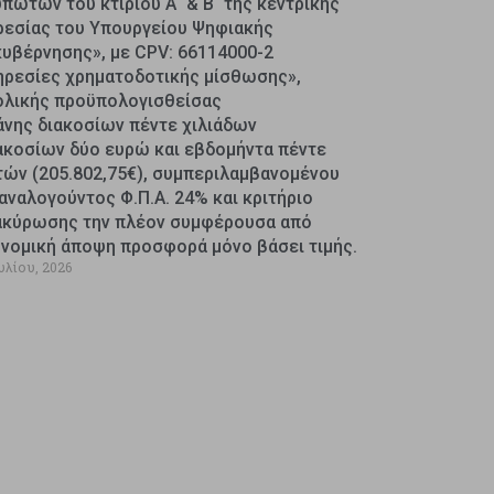
πωτών του κτιρίου Α΄ & Β΄ της κεντρικής
ρεσίας του Υπουργείου Ψηφιακής
κυβέρνησης», με CPV: 66114000-2
ηρεσίες χρηματοδοτικής μίσθωσης»,
ολικής προϋπολογισθείσας
άνης διακοσίων πέντε χιλιάδων
ακοσίων δύο ευρώ και εβδομήντα πέντε
τών (205.802,75€), συμπεριλαμβανομένου
αναλογούντος Φ.Π.Α. 24% και κριτήριο
ακύρωσης την πλέον συμφέρουσα από
ονομική άποψη προσφορά μόνο βάσει τιμής.
υλίου, 2026