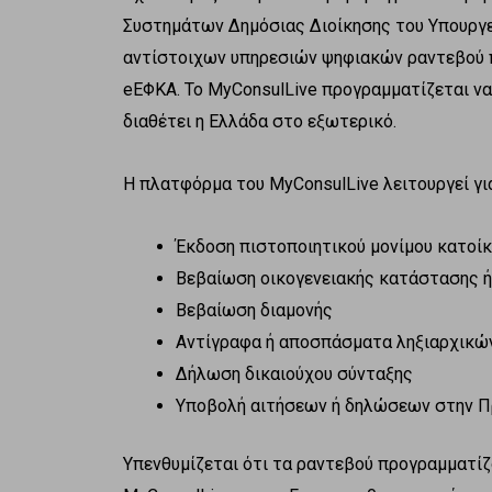
Συστημάτων Δημόσιας Διοίκησης του Υπουργε
αντίστοιχων υπηρεσιών ψηφιακών ραντεβού πο
eΕΦΚΑ. Το ΜyConsulLive προγραμματίζεται ν
διαθέτει η Ελλάδα στο εξωτερικό.
Η πλατφόρμα του ΜyConsulLive λειτουργεί για
Έκδοση πιστοποιητικού μονίμου κατοί
Βεβαίωση οικογενειακής κατάστασης ή
Βεβαίωση διαμονής
Αντίγραφα ή αποσπάσματα ληξιαρχικώ
Δήλωση δικαιούχου σύνταξης
Υποβολή αιτήσεων ή δηλώσεων στην Πρ
Υπενθυμίζεται ότι τα ραντεβού προγραμματίζ