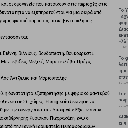
και οι ομογενείς που κατοικούν στις περιοχές στις
Το 
 δυνατότητα να εξυπηρετούνται για μια σειρά από
Τεχ
 χωρίς φυσική παρουσία, μέσω βιντεοκλήσης.
φορ
Δια
εκατ
 εντάσσονται:
Ελλ
31 Ιο
 Βιέννη, Βίλνιους, Βουδαπέστη, Βουκουρέστι,
Το g
 Μοντεβιδέο, Μεξικό, Μπρατισλάβα, Πράγα,
λειτ
εμπ
επι
, Λος Άντζελες και Μαριούπολης
30 Ιο
, η δυνατότητα εξυπηρέτησης με ψηφιακό ραντεβού
Συντ
ασφ
οξενεία σε 36 χώρες. Η υπηρεσία ξεκίνησε να
30 Ιο
20 με την συνεργασία των Υπουργών Εξωτερικών
Δια
Διακυβέρνησης Κυριάκου Πιερρακάκη, ενώ ο
χρη
κε από την Γενική Γραμματεία Πληροφοριακών