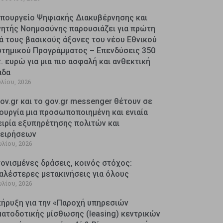
Υπουργείο Ψηφιακής Διακυβέρνησης και
νητής Νοημοσύνης παρουσιάζει για πρώτη
ά τους βασικούς άξονες του νέου Εθνικού
στημικού Προγράμματος – Επενδύσεις 350
. ευρώ για μια πιο ασφαλή και ανθεκτική
άδα
υλίου, 2026
ov.gr και το gov.gr messenger θέτουν σε
ουργία μια προσωποποιημένη και ενιαία
ειρία εξυπηρέτησης πολιτών και
χειρήσεων
υλίου, 2026
ονισμένες δράσεις, κοινός στόχος:
αλέστερες μετακινήσεις για όλους
υλίου, 2026
κήρυξη για την «Παροχή υπηρεσιών
ματοδοτικής μίσθωσης (leasing) κεντρικών