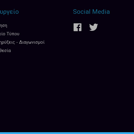
υργείο
Social Media
κηση
είο Τύπου
ρύξεις - Διαγωνισμοί
θεσία