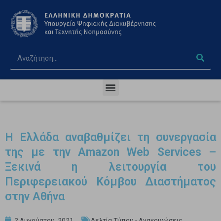
Η Ελλάδα αναβαθμίζει τη συνεργασία
της με την Amazon Web Services –
Ξεκινά η λειτουργία του
Περιφερειακού Κόμβου Διαστήματος
στην Αθήνα
2 Αυγούστου, 2021
Δελτία Τύπου - Ανακοινώσεις