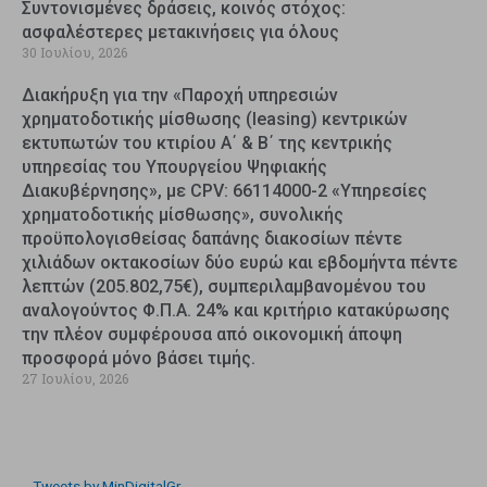
Συντονισμένες δράσεις, κοινός στόχος:
ασφαλέστερες μετακινήσεις για όλους
30 Ιουλίου, 2026
Διακήρυξη για την «Παροχή υπηρεσιών
χρηματοδοτικής μίσθωσης (leasing) κεντρικών
εκτυπωτών του κτιρίου Α΄ & Β΄ της κεντρικής
υπηρεσίας του Υπουργείου Ψηφιακής
Διακυβέρνησης», με CPV: 66114000-2 «Υπηρεσίες
χρηματοδοτικής μίσθωσης», συνολικής
προϋπολογισθείσας δαπάνης διακοσίων πέντε
χιλιάδων οκτακοσίων δύο ευρώ και εβδομήντα πέντε
λεπτών (205.802,75€), συμπεριλαμβανομένου του
αναλογούντος Φ.Π.Α. 24% και κριτήριο κατακύρωσης
την πλέον συμφέρουσα από οικονομική άποψη
προσφορά μόνο βάσει τιμής.
27 Ιουλίου, 2026
Tweets by MinDigitalGr