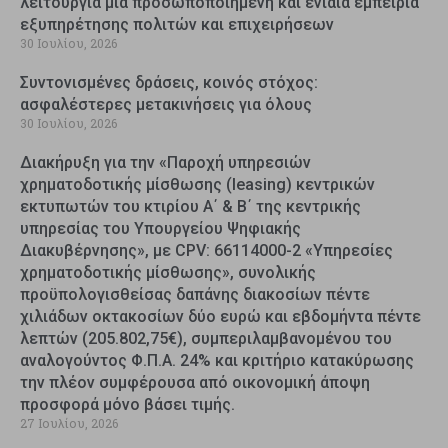
λειτουργία μια προσωποποιημένη και ενιαία εμπειρία
εξυπηρέτησης πολιτών και επιχειρήσεων
30 Ιουλίου, 2026
Συντονισμένες δράσεις, κοινός στόχος:
ασφαλέστερες μετακινήσεις για όλους
30 Ιουλίου, 2026
Διακήρυξη για την «Παροχή υπηρεσιών
χρηματοδοτικής μίσθωσης (leasing) κεντρικών
εκτυπωτών του κτιρίου Α΄ & Β΄ της κεντρικής
υπηρεσίας του Υπουργείου Ψηφιακής
Διακυβέρνησης», με CPV: 66114000-2 «Υπηρεσίες
χρηματοδοτικής μίσθωσης», συνολικής
προϋπολογισθείσας δαπάνης διακοσίων πέντε
χιλιάδων οκτακοσίων δύο ευρώ και εβδομήντα πέντε
λεπτών (205.802,75€), συμπεριλαμβανομένου του
αναλογούντος Φ.Π.Α. 24% και κριτήριο κατακύρωσης
την πλέον συμφέρουσα από οικονομική άποψη
προσφορά μόνο βάσει τιμής.
27 Ιουλίου, 2026