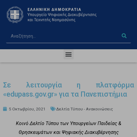
Σε λειτουργία η πλατφόρμα
«edupass.gov.gr» για τα Πανεπιστήμια
5 Οκτωβρίου, 2021
Δελτία Τύπου - Ανακοινώσεις
Κοινό Δελτίο Τύπου των Υπουργείων Παιδείας &
Θρησκευμάτων
και Ψηφιακής Διακυβέρνησης