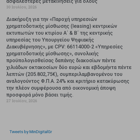
ασφαλέστερες μετακινήσεις για όλους
30 Ιουλίου, 2026
Διακήρυξη για την «Παροχή υπηρεσιών
χρηματοδοτικής μίσθωσης (leasing) κεντρικών
εκτυπωτών του κτιρίου Α΄ & Β΄ της κεντρικής
υπηρεσίας του Υπουργείου Ψηφιακής
Διακυβέρνησης», με CPV: 66114000-2 «Υπηρεσίες
χρηματοδοτικής μίσθωσης», συνολικής
προϋπολογισθείσας δαπάνης διακοσίων πέντε
χιλιάδων οκτακοσίων δύο ευρώ και εβδομήντα πέντε
λεπτών (205.802,75€), συμπεριλαμβανομένου του
αναλογούντος Φ.Π.Α. 24% και κριτήριο κατακύρωσης
την πλέον συμφέρουσα από οικονομική άποψη
προσφορά μόνο βάσει τιμής.
27 Ιουλίου, 2026
Tweets by MinDigitalGr