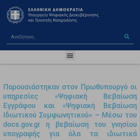
Παρουσιάστηκαν στον Πρωθυπουργό οι
υπηρεσίες «Ψηφιακή Βεβαίωση
Εγγράφου και «Ψηφιακή Βεβαίωση
Ιδιωτικού Συμφωνητικού» – Μέσω του
docs.gov.gr η βεβαίωση του γνησίου
υπογραφής για όλα τα ιδιωτικά