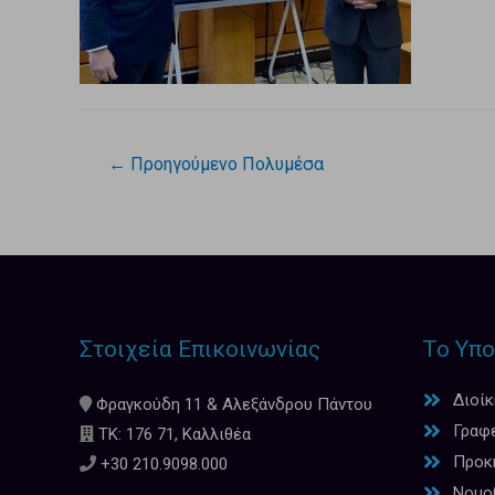
←
Προηγούμενο Πολυμέσα
Στοιχεία Επικοινωνίας
Το Υπο
Διοί
Φραγκούδη 11 & Αλεξάνδρου Πάντου
Γραφ
ΤΚ: 176 71, Καλλιθέα
Προκη
+30 210.9098.000
Νομο