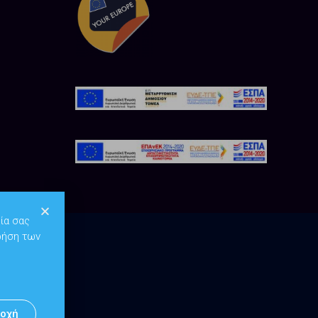
ία σας
ρήση των
οχή