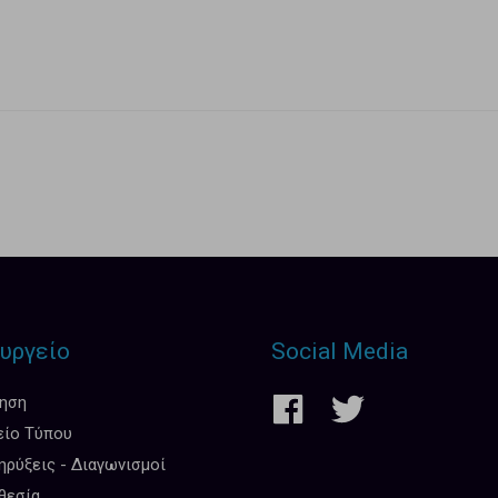
υργείο
Social Media
κηση
είο Τύπου
ρύξεις - Διαγωνισμοί
θεσία