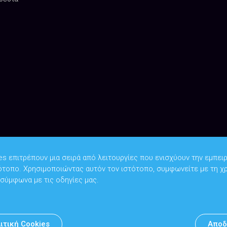
es επιτρέπουν μια σειρά από λειτουργίες που ενισχύουν την εμπειρ
ότοπο. Χρησιμοποιώντας αυτόν τον ιστότοπο, συμφωνείτε με τη χ
Copyright © 2026
Υπουργείο Ψηφιακής Διακυβέρνησης
 σύμφωνα με τις οδηγίες μας.
Υπεύθυνος DPO: Θανάσης Κοσμόπουλος | dpo@mindigital.gr
Αρχείο
ιτική Cookies
Αποδ