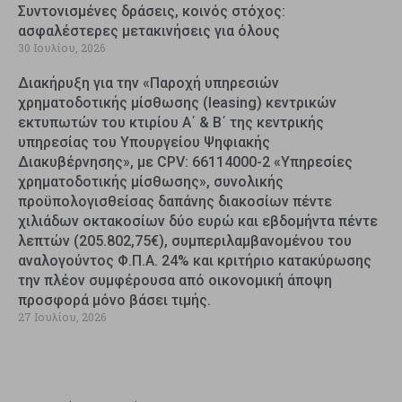
Συντονισμένες δράσεις, κοινός στόχος:
ασφαλέστερες μετακινήσεις για όλους
30 Ιουλίου, 2026
Διακήρυξη για την «Παροχή υπηρεσιών
χρηματοδοτικής μίσθωσης (leasing) κεντρικών
εκτυπωτών του κτιρίου Α΄ & Β΄ της κεντρικής
υπηρεσίας του Υπουργείου Ψηφιακής
Διακυβέρνησης», με CPV: 66114000-2 «Υπηρεσίες
χρηματοδοτικής μίσθωσης», συνολικής
προϋπολογισθείσας δαπάνης διακοσίων πέντε
χιλιάδων οκτακοσίων δύο ευρώ και εβδομήντα πέντε
λεπτών (205.802,75€), συμπεριλαμβανομένου του
αναλογούντος Φ.Π.Α. 24% και κριτήριο κατακύρωσης
την πλέον συμφέρουσα από οικονομική άποψη
προσφορά μόνο βάσει τιμής.
27 Ιουλίου, 2026