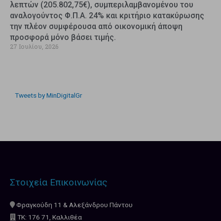
λεπτών (205.802,75€), συμπεριλαμβανομένου του
αναλογούντος Φ.Π.Α. 24% και κριτήριο κατακύρωσης
την πλέον συμφέρουσα από οικονομική άποψη
προσφορά μόνο βάσει τιμής.
27 Ιουλίου, 2026
Tweets by MinDigitalGr
Στοιχεία Επικοινωνίας
Φραγκούδη 11 & Αλεξάνδρου Πάντου
ΤΚ: 176 71, Καλλιθέα