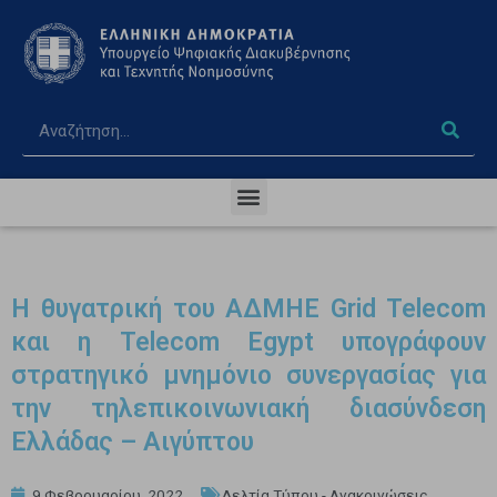
Η θυγατρική του ΑΔΜΗΕ Grid Telecom
και η Telecom Egypt υπογράφουν
στρατηγικό μνημόνιο συνεργασίας για
την τηλεπικοινωνιακή διασύνδεση
Ελλάδας – Αιγύπτου
9 Φεβρουαρίου, 2022
Δελτία Τύπου - Ανακοινώσεις