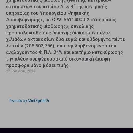
χρηματοδοτικής μίσθωσης (leasing) κεντρικών
εκτυπωτών του κτιρίου Α΄ & Β΄ της κεντρικής
υπηρεσίας του Υπουργείου Ψηφιακής
Διακυβέρνησης», με CPV: 66114000-2 «Υπηρεσίες
χρηματοδοτικής μίσθωσης», συνολικής
προϋπολογισθείσας δαπάνης διακοσίων πέντε
χιλιάδων οκτακοσίων δύο ευρώ και εβδομήντα πέντε
λεπτών (205.802,75€), συμπεριλαμβανομένου του
αναλογούντος Φ.Π.Α. 24% και κριτήριο κατακύρωσης
την πλέον συμφέρουσα από οικονομική άποψη
προσφορά μόνο βάσει τιμής.
27 Ιουλίου, 2026
Tweets by MinDigitalGr