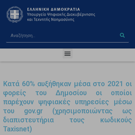
Κατά 60% αυξήθηκαν μέσα στο 2021 οι
φορείς του Δημοσίου οι οποίοι
παρέχουν ψηφιακές υπηρεσίες μέσω
του gov.gr (χρησιμοποιώντας ως
διαπιστευτήρια τους κωδικούς
Taxisnet)