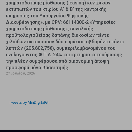
χρηματοδοτικής μίσθωσης (leasing) κεντρικών
εκτυπωτών του κτιρίου Α΄ & Β΄ της κεντρικής
υπηρεσίας του Υπουργείου Ψηφιακής
Διακυβέρνησης», με CPV: 66114000-2 «Υπηρεσίες
χρηματοδοτικής μίσθωσης», συνολικής
προϋπολογισθείσας δαπάνης διακοσίων πέντε
χιλιάδων οκτακοσίων δύο ευρώ και εβδομήντα πέντε
λεπτών (205.802,75€), συμπεριλαμβανομένου του
αναλογούντος Φ.Π.Α. 24% και κριτήριο κατακύρωσης
την πλέον συμφέρουσα από οικονομική άποψη
προσφορά μόνο βάσει τιμής.
27 Ιουλίου, 2026
Tweets by MinDigitalGr