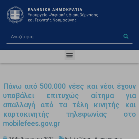
Πάνω από 500.000 νέες και νέοι έχουν
υποβάλει επιτυχώς αίτημα για
απαλλαγή από τα τέλη κινητής και
καρτοκινητής τηλεφωνίας στο
mobilefees.gov.gr
18 Φεβρουαρίου, 2022
Δελτία Τύπου - Ανακοινώσεις