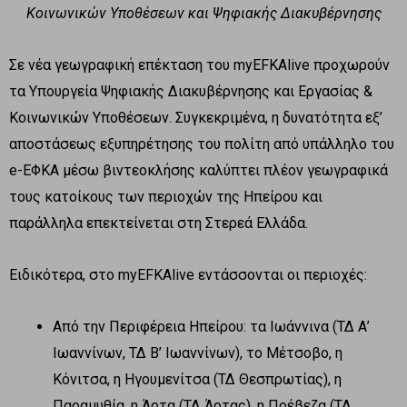
Κοινωνικών Υποθέσεων
και Ψηφιακής Διακυβέρνησης
Σε νέα γεωγραφική επέκταση του myEFKAlive προχωρούν
τα Υπουργεία Ψηφιακής Διακυβέρνησης και Εργασίας &
Κοινωνικών Υποθέσεων. Συγκεκριμένα, η δυνατότητα εξ’
αποστάσεως εξυπηρέτησης του πολίτη από υπάλληλο του
e-ΕΦΚΑ μέσω βιντεοκλήσης καλύπτει πλέον γεωγραφικά
τους κατοίκους των περιοχών της Ηπείρου και
παράλληλα επεκτείνεται στη Στερεά Ελλάδα.
Ειδικότερα, στο myEFKAlive εντάσσονται οι περιοχές:
Από την Περιφέρεια Ηπείρου: τα Ιωάννινα (ΤΔ Α’
Ιωαννίνων, ΤΔ Β’ Ιωαννίνων), το Μέτσοβο, η
Κόνιτσα, η Ηγουμενίτσα (ΤΔ Θεσπρωτίας), η
Παραμυθία, η Άρτα (ΤΔ Άρτας), η Πρέβεζα (ΤΔ