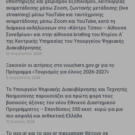
υποστήριξης και χειρισμού εξοπλισμού, λειτουργίας
αναμετάδοσης μέσω Zoom, ζωντανής μετάδοσης (live
streaming) μέσω YouTube και ταυτόχρονης
αναμετάδοσης μέσω Zoom και YouTube, κατά τη
διάρκεια εκδηλώσεων στο «Κέντρο Τύπου – Αίθουσα
Συνεδρίων» και στην αίθουσα briefing του Κτιρίου Α΄
της Κεντρικής Υπηρεσίας του Υπουργείου Ψηφιακής
Διακυβέρνησης.
10 Αυγούστου, 2026
Ξεκινούν οι αιτήσεις στο vouchers.gov.gr για το
Πρόγραμμα «Τουρισμός για όλους 2026-2027»
5 Αυγούστου, 2026
Το Υπουργείο Ψηφιακής Διακυβέρνησης και Τεχνητής
Νοημοσύνης παρουσιάζει για πρώτη φορά τους
βασικούς άξονες του νέου Εθνικού Διαστημικού
Προγράμματος – Επενδύσεις 350 εκατ. ευρώ για μια
πιο ασφαλή και ανθεκτική Ελλάδα
31 Ιουλίου, 2026
Το gov.gr και το gov.gr messenger θέτουν σε