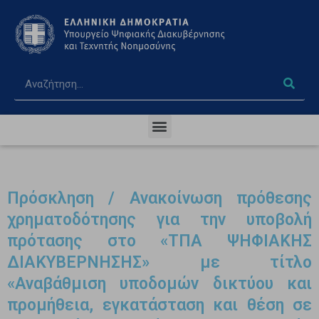
Πρόσκληση / Ανακοίνωση πρόθεσης
χρηματοδότησης για την υποβολή
πρότασης στο «ΤΠΑ ΨΗΦΙΑΚΗΣ
ΔΙΑΚΥΒΕΡΝΗΣΗΣ» με τίτλο
«Αναβάθμιση υποδομών δικτύου και
προμήθεια, εγκατάσταση και θέση σε